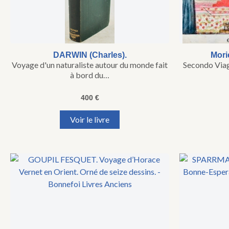
DARWIN (Charles).
Mori
Voyage d'un naturaliste autour du monde fait
Secondo Viagg
à bord du…
400
€
Voir le livre