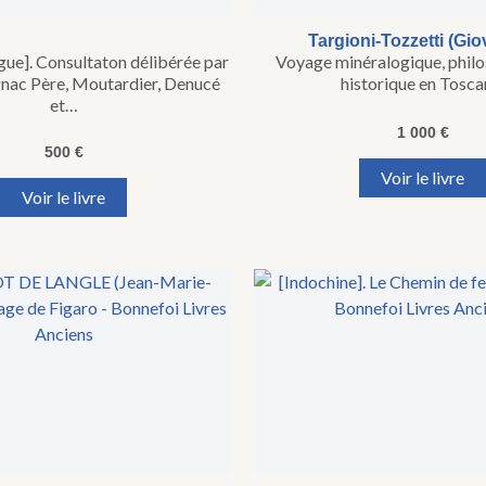
Targioni-Tozzetti (Gio
ue]. Consultaton délibérée par
Voyage minéralogique, philo
ac Père, Moutardier, Denucé
historique en Tosca
et…
1 000
€
500
€
Voir le livre
Voir le livre