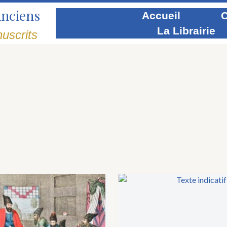
Anciens
Accueil
C
La Librairie
uscrits