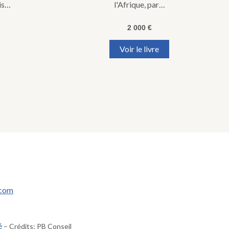
is…
l'Afrique, par…
2 000
€
Voir le livre
.com
é
– Crédits: PB Conseil