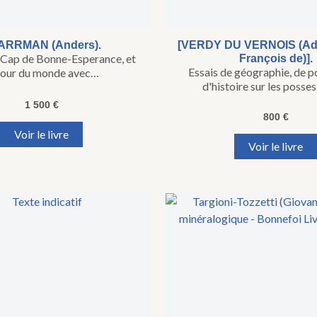
ARRMAN (Anders).
[VERDY DU VERNOIS (Adr
Cap de Bonne-Esperance, et
François de)].
Essais de géographie, de po
tour du monde avec…
d'histoire sur les posse
1 500
€
800
€
Voir le livre
Voir le livre