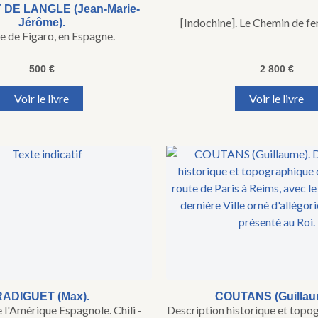
 DE LANGLE (Jean-Marie-
[Indochine]. Le Chemin de fe
Jérôme).
 de Figaro, en Espagne.
500
€
2 800
€
Voir le livre
Voir le livre
RADIGUET (Max).
COUTANS (Guillau
 l'Amérique Espagnole. Chili -
Description historique et topo