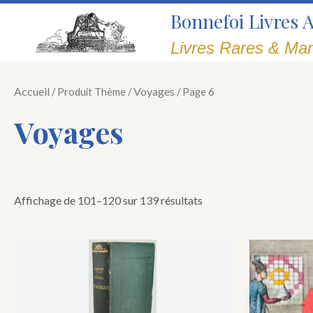
Trié
Aller
Bonnefoi Livres 
du
au
plus
récent
contenu
Livres Rares & Man
au
plus
ancien
Accueil
Voyages
/ Produit Thème /
/ Page 6
Voyages
Affichage de 101–120 sur 139 résultats