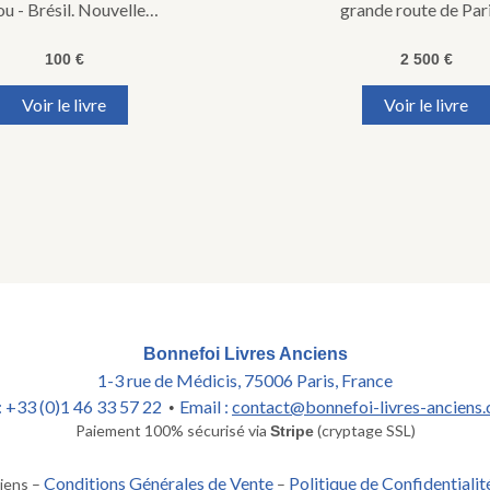
u - Brésil. Nouvelle…
grande route de Par
100
€
2 500
€
Voir le livre
Voir le livre
Bonnefoi Livres Anciens
1-3 rue de Médicis, 75006 Paris, France
 : +33 (0)1 46 33 57 22
Email :
contact@bonnefoi-livres-anciens
•
Paiement 100% sécurisé via
(cryptage SSL)
Stripe
Conditions Générales de Vente
Politique de Confidentialit
iens –
–