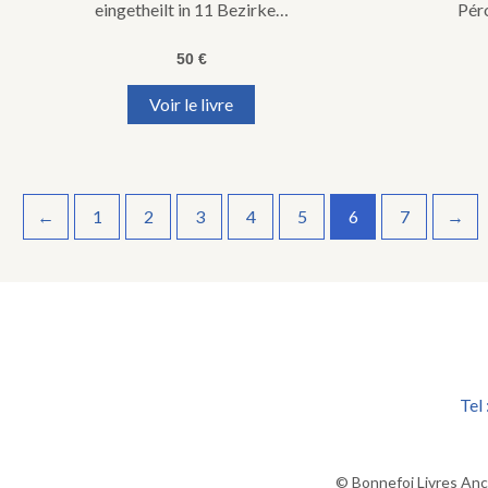
eingetheilt in 11 Bezirke…
Péro
50
€
Voir le livre
←
1
2
3
4
5
6
7
→
Tel
© Bonnefoi Livres Anc