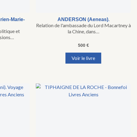
ien-Marie-
ANDERSON (Aeneas).
Relation de l'ambassade du Lord Macartney à
litique et
la Chine, dans…
ssions…
500
€
Voir le livre