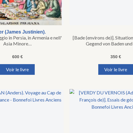
er (James Justinien).
io in Persia, in Armenia e nell'
[Bade (environs de)]. Situatio
Asia Minore…
Gegend von Baden un
600
€
350
€
Voir le livre
Voir le livre