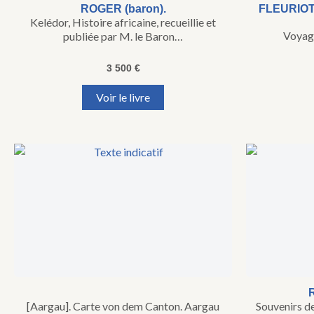
ROGER (baron).
FLEURIOT
Kelédor, Histoire africaine, recueillie et
Voyage
publiée par M. le Baron…
3 500
€
Voir le livre
[Aargau]. Carte von dem Canton. Aargau
Souvenirs de