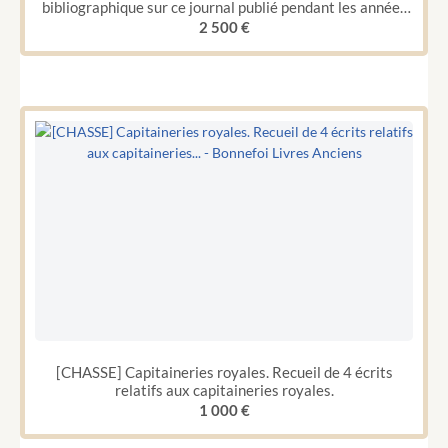
bibliographique sur ce journal publié pendant les années
1790, 1791, 1793 et 1794. Précédée de la vie d'Hébert,
2 500
€
son auteur, et suivie de l'indication de ses autres
ouvrages.
[CHASSE] Capitaineries royales. Recueil de 4 écrits
relatifs aux capitaineries royales.
1 000
€