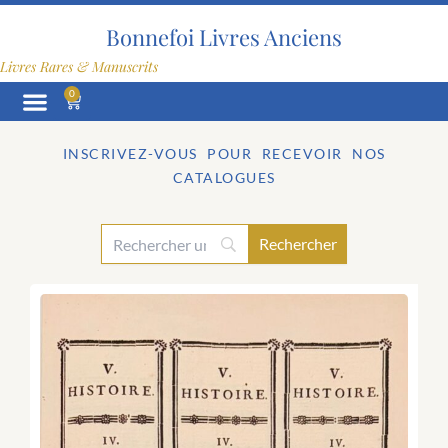
Aller
au
Bonnefoi Livres Anciens
contenu
Livres Rares & Manuscrits
0
Panier
INSCRIVEZ-VOUS POUR RECEVOIR NOS
CATALOGUES