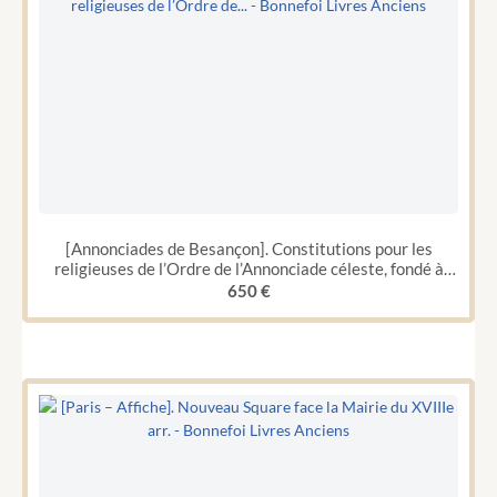
[Annonciades de Besançon]. Constitutions pour les
religieuses de l’Ordre de l’Annonciade céleste, fondé à
Gènes en l’année 1604. Besançon, Jean-Louis Boudret,
650
€
1745. In-12 de 148 pp. Règles pour les Officières du
monastère de l’Annonciade. Fondé à Gènes l’année de
notre Salut 1604. Besançon, Jean-Louis Boudret, 1745.
104 pp. Avis pour les religieuses de l’Ordre de
l’Annonciale céleste. Fondé à Gènes l’année de notre Salut
1604.