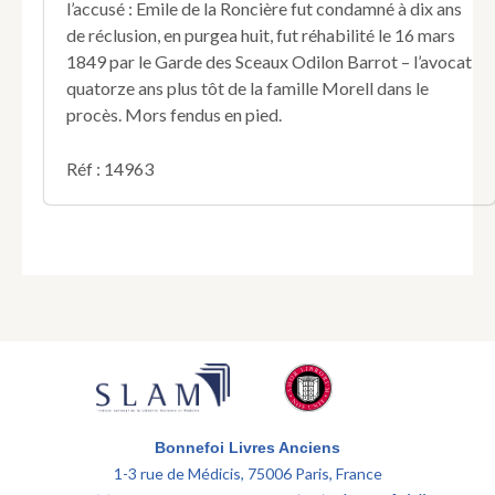
de
l’accusé : Emile de la Roncière fut condamné à dix ans
Morell
de réclusion, en purgea huit, fut réhabilité le 16 mars
;
1849 par le Garde des Sceaux Odilon Barrot – l’avocat
avec
quatorze ans plus tôt de la famille Morell dans le
les
procès. Mors fendus en pied.
plans
de
l'hôtel
Réf : 14963
de
M.
de
Morell
et
de
la
chambre
de
Mademoiselle
de
Morell,
à
Bonnefoi Livres Anciens
Saumur,
1-3 rue de Médicis, 75006 Paris, France
et