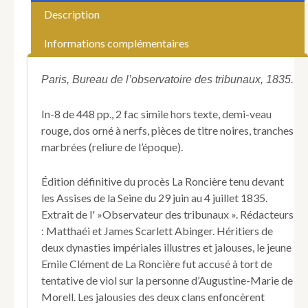
d'Emile
Description
Clément
de
Informations complémentaires
La
Roncière,
lieutenant
Paris, Bureau de l’observatoire des tribunaux, 1835.
au
1er
In-8 de 448 pp., 2 fac simile hors texte, demi-veau
régiment
rouge, dos orné à nerfs, pièces de titre noires, tranches
de
marbrées (reliure de l’époque).
lanciers,
accusé
d'une
Édition définitive du procès La Roncière tenu devant
tentative
les Assises de la Seine du 29 juin au 4 juillet 1835.
nocturne
Extrait de l' »Observateur des tribunaux ». Rédacteurs
de
viol
: Matthaéi et James Scarlett Abinger. Héritiers de
sur
deux dynasties impériales illustres et jalouses, le jeune
la
Emile Clément de La Roncière fut accusé à tort de
personne
tentative de viol sur la personne d’Augustine-Marie de
de
Morell. Les jalousies des deux clans enfoncèrent
Marie