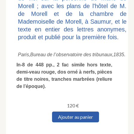
Morell ; avec les plans de l'hôtel de M.
de Morell et de la chambre de
Mademoiselle de Morell, à Saumur, et le
texte en entier des lettres anonymes,
produit et publié pour la première fois.
Paris,
Bureau de l’observatoire des tribunaux,
1835.
In-8 de 448 pp., 2 fac simile hors texte,
demi-veau rouge, dos orné à nerfs, pièces
de titre noires, tranches marbrées (reliure
de l’époque).
120
€
quantité
Ajouter au panier
de
Procès
complet