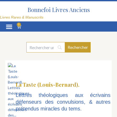
Aller
au
Bonnefoi Livres Anciens
contenu
Livres Rares & Manuscrits
0
Panier
La Librairie
La Taste (Louis-Bernard).
Lettres théologiques aux écrivains
défenseurs des convulsions, & autres
prétendus miracles du tems.