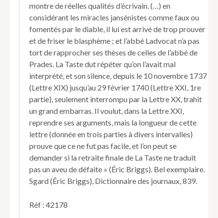
montre de réelles qualités d’écrivain. (…) en
considérant les miracles jansénistes comme faux ou
fomentés par le diable, il lui est arrivé de trop prouver
et de friser le blasphème ; et l’abbé Ladvocat n’a pas
tort de rapprocher ses thèses de celles de l’abbé de
Prades. La Taste dut répéter qu’on l’avait mal
interprété, et son silence, depuis le 10 novembre 1737
(Lettre XIX) jusqu’au 29 février 1740 (Lettre XXI, 1re
partie), seulement interrompu par la Lettre XX, trahit
un grand embarras. Il voulut, dans la Lettre XXI,
reprendre ses arguments, mais la longueur de cette
lettre (donnée en trois parties à divers intervalles)
prouve que ce ne fut pas facile, et l’on peut se
demander si la retraite finale de La Taste ne traduit
pas un aveu de défaite » (Éric Briggs). Bel exemplaire.
Sgard (Éric Briggs), Dictionnaire des journaux, 839.
Réf : 42178