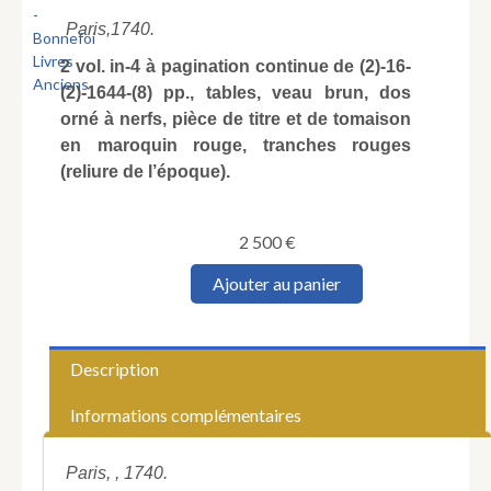
Paris,
1740.
2 vol. in-4 à pagination continue de (2)-16-
(2)-1644-(8) pp., tables, veau brun, dos
orné à nerfs, pièce de titre et de tomaison
en maroquin rouge, tranches rouges
(reliure de l’époque).
2 500
€
quantité
Ajouter au panier
de
La
Taste
(Louis-
Description
Bernard).
Lettres
Informations complémentaires
théologiques
aux
écrivains
Paris, , 1740.