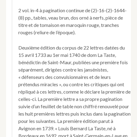
défenseurs
des
2 vol. in-4 à pagination continue de (2)-16-(2)-1644-
convulsions,
(8) pp., tables, veau brun, dos orné à nerfs, pièce de
&
titre et de tomaison en maroquin rouge, tranches
autres
prétendus
rouges (reliure de l’époque).
miracles
du
Deuxième édition du corpus de 22 lettres datées du
tems.
15 avril 1733 au 1er mai 1740 de dom La Taste,
bénédictin de Saint-Maur, publiées une première fois
séparément, dirigées contre les jansénistes,
« défenseurs des convulsionnaires et de leurs
prétendus miracles », ou contre les critiques qui ont
répliqué à ces lettres, comme le déclare la première de
celles-ci. La première lettre a sa propre pagination
suivie d’un feuillet de table non chiffré renouvelé pour
les huit premières lettres puis inclus dans la pagination
pour les suivantes. La première édition parut à
Avignon en 1739. « Louis Bernard La Taste, né à
Bordeaux en 1692, mort à Saint-Germain-en-Laye en