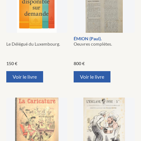
ÉMION (Paul).
Le Délégué du Luxembourg.
Oeuvres complètes.
150
€
800
€
Voir le livre
Voir le livre