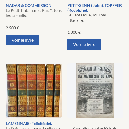
NADAR & COMMERSON.
PETIT-SENN ( John), TOPFFER
(Rodolphe).
Le Petit Tintamarre. Paraît tous
Le Fantasque, Journal
les samedis.
littéraire.
2 500
€
1 000
€
Voir le livre
Voir le livre
LAMENNAIS (Félicité de).
Le Défenseur. Journal religieux,
La République anti-cléricale.