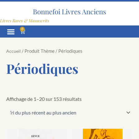
Trié
Aller
du
au
Bonnefoi Livres Anciens
plus
contenu
récent
Livres Rares & Manuscrits
au
plus
0
Panier
ancien
/ Produit Thème / Périodiques
Accueil
Périodiques
Affichage de 1–20 sur 153 résultats