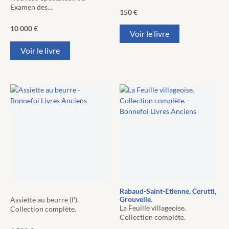
Examen des…
150
€
10 000
€
Voir le livre
Voir le livre
Rabaud-Saint-Etienne, Cerutti,
Grouvelle.
Assiette au beurre (l').
La Feuille villageoise.
Collection complète.
Collection complète.