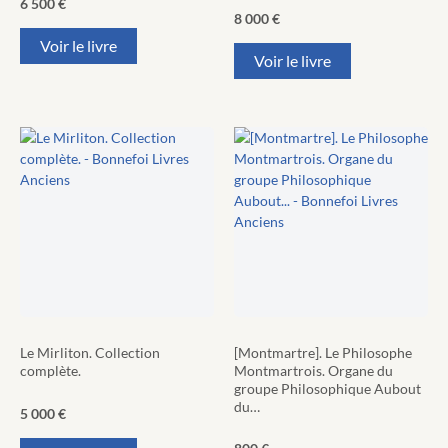
6 500
€
8 000
€
Voir le livre
Voir le livre
Le Mirliton. Collection
[Montmartre]. Le Philosophe
complète.
Montmartrois. Organe du
groupe Philosophique Aubout
du…
5 000
€