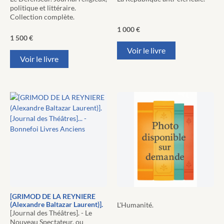
politique et littéraire.
Collection complète.
1 000
€
1 500
€
Voir le livre
Voir le livre
[GRIMOD DE LA REYNIERE
(Alexandre Baltazar Laurent)].
L'Humanité.
[Journal des Théâtres]. - Le
Nouveau Spectateur, ou