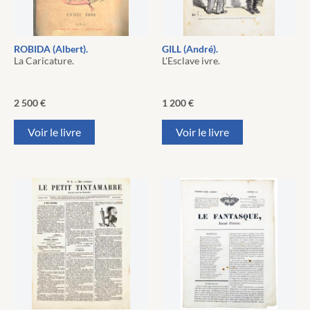
ROBIDA (Albert).
GILL (André).
La Caricature.
L'Esclave ivre.
2 500
€
1 200
€
Voir le livre
Voir le livre