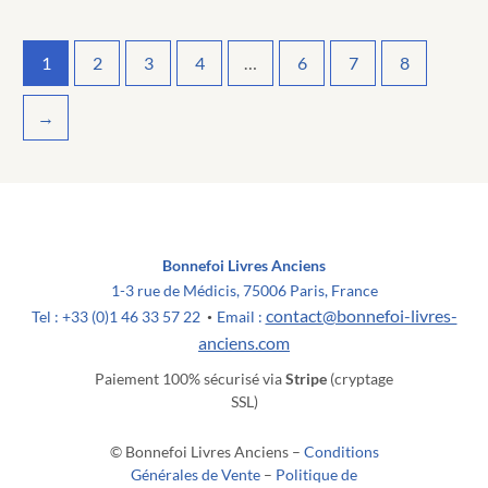
1
2
3
4
…
6
7
8
→
Bonnefoi Livres Anciens
1-3 rue de Médicis, 75006 Paris, France
contact@bonnefoi-livres-
Tel : +33 (0)1 46 33 57 22
Email :
•
anciens.com
Paiement 100% sécurisé via
Stripe
(cryptage
SSL)
© Bonnefoi Livres Anciens –
Conditions
Générales de Vente
–
Politique de