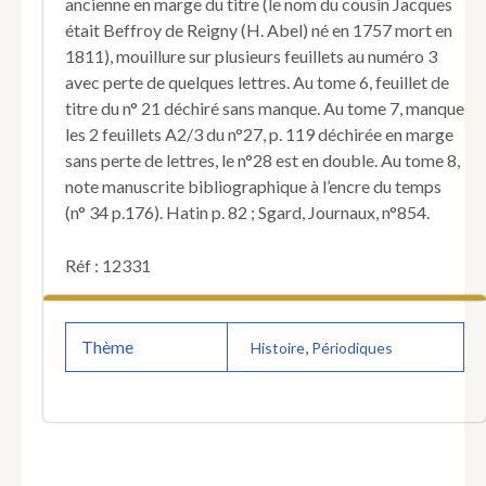
ancienne en marge du titre (le nom du cousin Jacques
était Beffroy de Reigny (H. Abel) né en 1757 mort en
1811), mouillure sur plusieurs feuillets au numéro 3
avec perte de quelques lettres. Au tome 6, feuillet de
titre du n° 21 déchiré sans manque. Au tome 7, manque
les 2 feuillets A2/3 du n°27, p. 119 déchirée en marge
sans perte de lettres, le n°28 est en double. Au tome 8,
note manuscrite bibliographique à l’encre du temps
(n° 34 p.176). Hatin p. 82 ; Sgard, Journaux, n°854.
Réf : 12331
Thème
,
Histoire
Périodiques