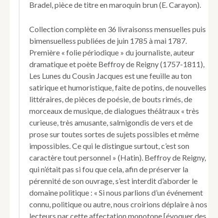
Bradel, pièce de titre en maroquin brun (E. Carayon).
du
Cousin
Jacques.
Collection complète en 36 livraisonss mensuelles puis
Collection
bimensuelless publiées de juin 1785 à mai 1787.
complète.
Première « folie périodique » du journaliste, auteur
dramatique et poète Beffroy de Reigny (1757-1811),
Les Lunes du Cousin Jacques est une feuille au ton
satirique et humoristique, faite de potins, de nouvelles
littéraires, de pièces de poésie, de bouts rimés, de
morceaux de musique, de dialogues théâtraux « très
curieuse, très amusante, salmigondis de vers et de
prose sur toutes sortes de sujets possibles et même
impossibles. Ce qui le distingue surtout, c’est son
caractère tout personnel » (Hatin). Beffroy de Reigny,
qui n’était pas si fou que cela, afin de préserver la
pérennité de son ouvrage, s’est interdit d’aborder le
domaine politique : « Si nous parlions d’un événement
connu, politique ou autre, nous croirions déplaire à nos
lecteurs par cette affectation monotone [évoquer des