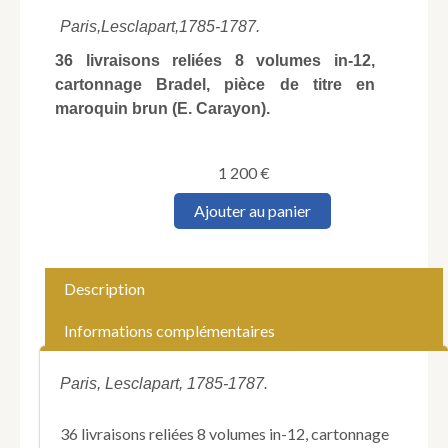
Paris,
Lesclapart,
1785-1787.
36 livraisons reliées 8 volumes in-12,
cartonnage Bradel, pièce de titre en
maroquin brun (E. Carayon).
1 200
€
quantité
Ajouter au panier
de
BEFFROY
DE
REIGNY
Description
(Louis-
Abel,
Informations complémentaires
dit
le
Cousin
Paris, Lesclapart, 1785-1787.
Jacques).
Les
36 livraisons reliées 8 volumes in-12, cartonnage
Lunes