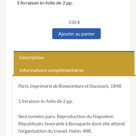
1 livraison in-folio de 2 pp.
150
€
quantité
Ajouter au panier
de
La
Redingote
grise.
Description
Informations complémentaires
Paris, Imprimerie de Bonaventure et Ducessois, 1848.
1 livraison in-folio de 2 pp.
Seul numéro paru. Reproduction du Napoléon
Républicain, favorable à Bonaparte dont elle attend
l’organisation du travail. Hatin, 488.