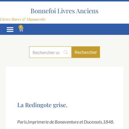
Aller
au
Bonnefoi Livres Anciens
contenu
Livres Rares & Manuscrits
0
Panier
La Redingote grise.
Paris,
Imprimerie de Bonaventure et Ducessois,
1848.