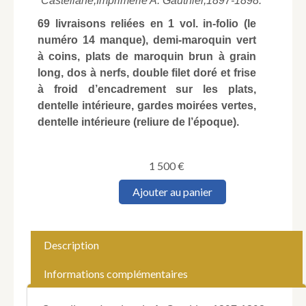
Castellane,
Imprimerie A. Gauthier,
1897-1898.
69 livraisons reliées en 1 vol. in-folio (le
numéro 14 manque), demi-maroquin vert
à coins, plats de maroquin brun à grain
long, dos à nerfs, double filet doré et frise
à froid d’encadrement sur les plats,
dentelle intérieure, gardes moirées vertes,
dentelle intérieure (reliure de l’époque).
1 500
€
quantité
Ajouter au panier
de
Journal
de
Castellane.
Description
Organe
républicain
Informations complémentaires
de
l'arrondissement.