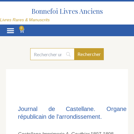
Aller
au
Bonnefoi Livres Anciens
contenu
Livres Rares & Manuscrits
0
Panier
La Librairie
Journal de Castellane. Organe
républicain de l'arrondissement.