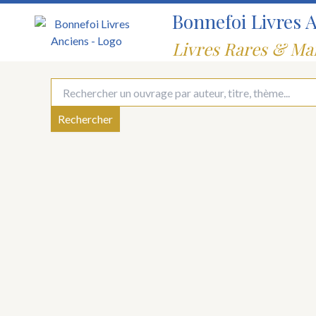
Aller
Bonnefoi Livres 
au
contenu
Livres Rares & Ma