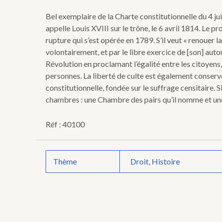
par
S.
Bel exemplaire de la Charte constitutionnelle du 4 ju
M.
appelle Louis XVIII sur le trône, le 6 avril 1814. Le p
Louis
rupture qui s’est opérée en 1789. S’il veut « renouer 
XVIII
au
volontairement, et par le libre exercice de [son] auto
Corps
Révolution en proclamant l’égalité entre les citoyens, 
Législatif
personnes. La liberté de culte est également conservé
le
constitutionnelle, fondée sur le suffrage censitaire. S
samedi
chambres : une Chambre des pairs qu’il nomme et un
4
Juin
1814.
Réf : 40100
Thème
Droit
,
Histoire