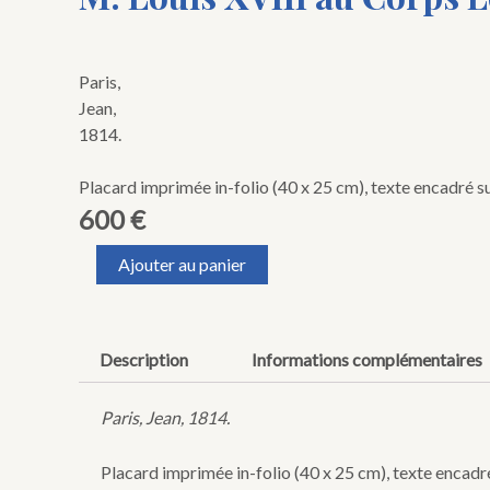
Paris,
Jean,
1814.
Placard imprimée in-folio (40 x 25 cm), texte encadré s
600
€
quantité
Ajouter au panier
de
[Charte
constitutionnelle
du
Description
Informations complémentaires
4
juin
1814].
Paris, Jean, 1814.
Constitution
française
Placard imprimée in-folio (40 x 25 cm), texte encadr
présentée