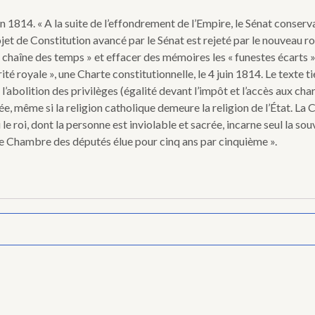
in 1814. « A la suite de l’effondrement de l’Empire, le Sénat conse
rojet de Constitution avancé par le Sénat est rejeté par le nouveau ro
la chaîne des temps » et effacer des mémoires les « funestes écarts »
rité royale », une Charte constitutionnelle, le 4 juin 1814. Le text
l’abolition des privilèges (égalité devant l’impôt et l’accès aux char
e, même si la religion catholique demeure la religion de l’État. La
i le roi, dont la personne est inviolable et sacrée, incarne seul la s
e Chambre des députés élue pour cinq ans par cinquième ».