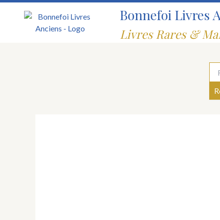
Aller
Bonnefoi Livres 
au
contenu
Livres Rares & Ma