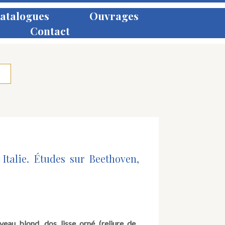
atalogues
Ouvrages
Contact
talie. Études sur Beethoven,
veau blond, dos lisse orné (reliure de