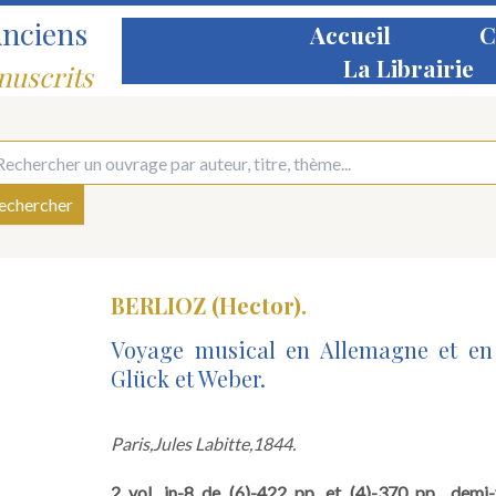
Anciens
Accueil
C
La Librairie
nuscrits
BERLIOZ (Hector).
Voyage musical en Allemagne et en I
Glück et Weber.
Paris,
Jules Labitte,
1844.
2 vol. in-8 de (6)-422 pp. et (4)-370 pp., demi-