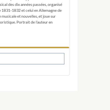
Glück
usical des dix années passées, organisé
et
Weber.
de 1831-1832 et celui en Allemagne de
musicale et nouvelles, et joue sur
oristique. Portrait de l’auteur en