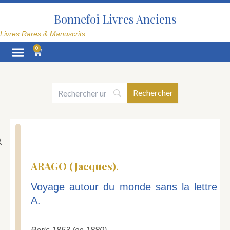
Aller
au
Bonnefoi Livres Anciens
contenu
Livres Rares & Manuscrits
0
Panier
La Librairie
ARAGO (Jacques).
Voyage autour du monde sans la lettre
A.