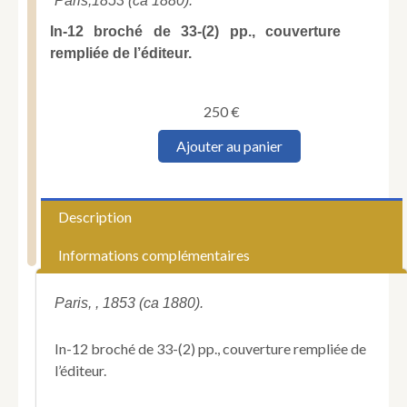
Paris,
1853 (ca 1880).
In-12 broché de 33-(2) pp., couverture
rempliée de l’éditeur.
250
€
quantité
Ajouter au panier
de
ARAGO
(Jacques).
Voyage
Description
autour
du
Informations complémentaires
monde
sans
la
Paris, , 1853 (ca 1880).
lettre
A.
In-12 broché de 33-(2) pp., couverture rempliée de
l’éditeur.