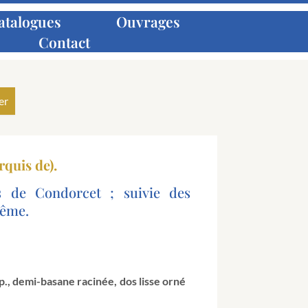
atalogues
Ouvrages
Contact
quis de).
s de Condorcet ; suivie des
même.
pp., demi-basane racinée, dos lisse orné