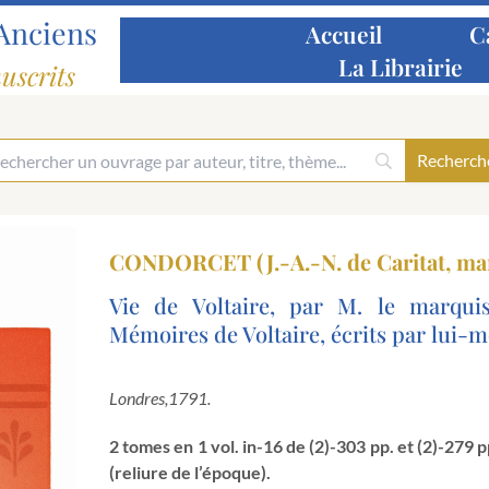
Anciens
Accueil
C
La Librairie
uscrits
CONDORCET (J.-A.-N. de Caritat, mar
Vie de Voltaire, par M. le marqui
Mémoires de Voltaire, écrits par lui-
Londres,
1791.
2 tomes en 1 vol. in-16 de (2)-303 pp. et (2)-279 
(reliure de l’époque).