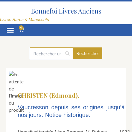
Aller
au
Bonnefoi Livres Anciens
contenu
Livres Rares & Manuscrits
0
Panier
La Librairie
CHRISTEN (Edmond).
Vaucresson depuis ses origines jusqu’à
nos jours. Notice historique.