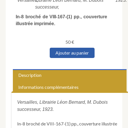
Versailles,
Librairie Léon Bernard, M. Dubois
1923.
successeur,
In-8 broché de VIII-167-(1) pp., couverture
illustrée imprimée.
50
€
quantité
Ajouter au panier
de
CHRISTEN
(Edmond).
Vaucresson
Description
depuis
ses
Informations complémentaires
origines
jusqu’à
nos
Versailles, Librairie Léon Bernard, M. Dubois
jours.
successeur, 1923.
Notice
historique.
In-8 broché de VIII-167-(1) pp., couverture illustrée