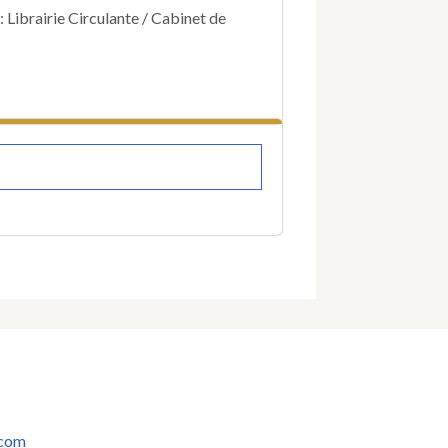
XIV.
: Librairie Circulante / Cabinet de
Par
Paul
L.
Jacob.
.com