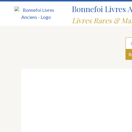
Aller
Bonnefoi Livres 
au
contenu
Livres Rares & Ma