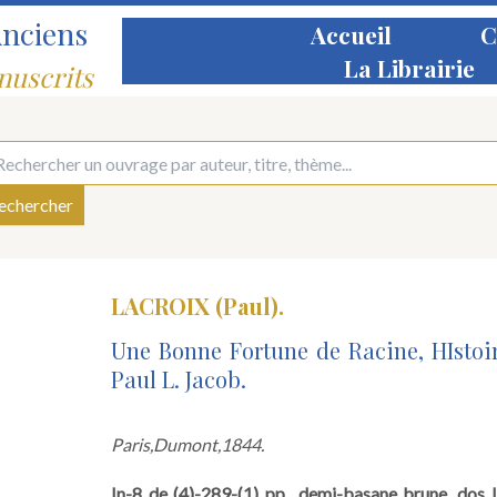
Anciens
Accueil
C
La Librairie
nuscrits
LACROIX (Paul).
Une Bonne Fortune de Racine, HIstoi
Paul L. Jacob.
Paris,
Dumont,
1844.
In-8 de (4)-289-(1) pp., demi-basane brune, dos l