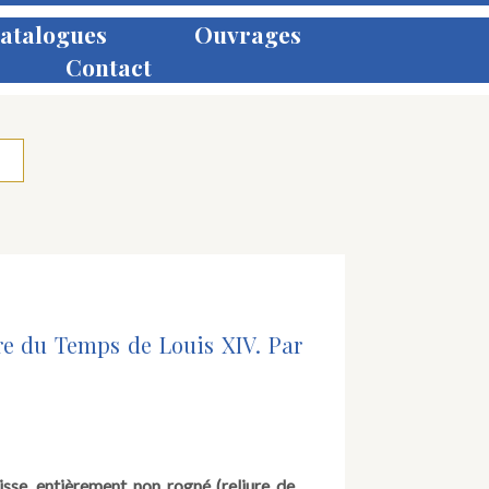
atalogues
Ouvrages
Contact
re du Temps de Louis XIV. Par
isse, entièrement non rogné (reliure de