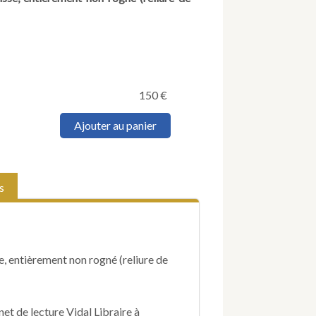
150
€
quantité
Ajouter au panier
de
LACROIX
(Paul).
Une
s
Bonne
Fortune
de
Racine,
HIstoire
e, entièrement non rogné (reliure de
du
Temps
de
Louis
et de lecture Vidal Libraire à