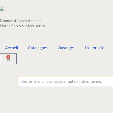
Aller
au
contenu
Bonnefoi Livres Anciens
Livres Rares & Manuscrits
Accueil
Catalogues
Ouvrages
La Librairie
0
Panier