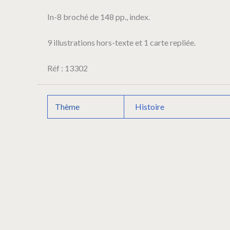
française
In-8 broché de 148 pp., index.
(1812).
9 illustrations hors-texte et 1 carte repliée.
Réf : 13302
Thème
Histoire