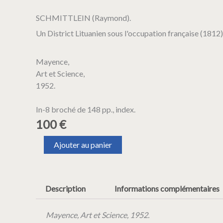
SCHMITTLEIN (Raymond).
Un District Lituanien sous l'occupation française (1812)
Mayence,
Art et Science,
1952.
In-8 broché de 148 pp., index.
100
€
quantité
Ajouter au panier
de
SCHMITTLEIN
(Raymond).
Un
Description
Informations complémentaires
District
Lituanien
sous
Mayence, Art et Science, 1952.
l'occupation