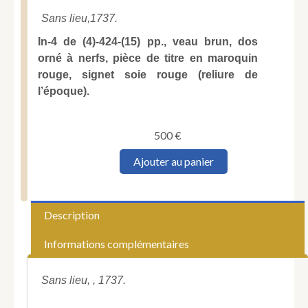
Sans lieu,
1737.
In-4 de (4)-424-(15) pp., veau brun, dos
orné à nerfs, pièce de titre en maroquin
rouge, signet soie rouge (reliure de
l’époque).
500
€
quantité
Ajouter au panier
de
Le
Rouge
(Jean-
Description
Baptiste-
Noël).
Informations complémentaires
Traité
dogmatique
sur
Sans lieu, , 1737.
les
faux