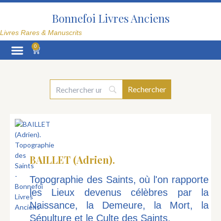
Aller
au
Bonnefoi Livres Anciens
contenu
Livres Rares & Manuscrits
0
Panier
La Librairie
BAILLET (Adrien).
Topographie des Saints, où l'on rapporte
les Lieux devenus célèbres par la
Naissance, la Demeure, la Mort, la
Sépulture et le Culte des Saints.