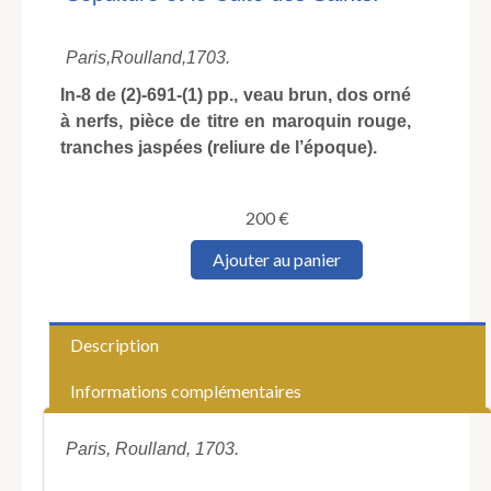
Paris,
Roulland,
1703.
In-8 de (2)-691-(1) pp., veau brun, dos orné
à nerfs, pièce de titre en maroquin rouge,
tranches jaspées (reliure de l’époque).
200
€
quantité
Ajouter au panier
de
BAILLET
(Adrien).
Topographie
Description
des
Saints,
Informations complémentaires
où
l'on
rapporte
Paris, Roulland, 1703.
les
Lieux