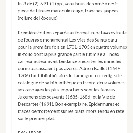
In-8 de (2)-691-(1) pp., veau brun, dos orné à nerfs,
devenus
pièce de titre en maroquin rouge, tranches jaspées
célèbres
(reliure de l’époque).
par
la
Naissance,
Première édition séparée au format in-octavo extraite
la
de l’ouvrage monumental Les Vies des Saints paru
Demeure,
pour la première fois en 1701-1703 en quatre volumes
la
Mort,
in-folio dont la plus grande partie fut mise à l’index,
la
car leur auteur avait tendance à écarter les miracles
Sépulture
qui ne paraissaient pas avérés. Adrien Baillet (1649-
et
1706) fut bibliothécaire de Lamoignon et rédigea le
le
catalogue de sa bibliothèque en trente-deux volumes ;
Culte
des
ses ouvrages les plus importants sont les fameux
Saints.
Jugemens des scavants (1685-1686) et la Vie de
Descartes (1691). Bon exemplaire. Épidermures et
traces de frottement sur les plats, mors fendu en tête
sur le premier plat.
Réf : 15835