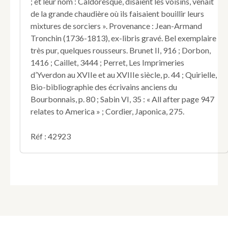
; et leur nom : Caldoresque, disaient les voisins, venait
de la grande chaudière où ils faisaient bouillir leurs
mixtures de sorciers ». Provenance : Jean-Armand
Tronchin (1736-1813), ex-libris gravé. Bel exemplaire
très pur, quelques rousseurs. Brunet II, 916 ; Dorbon,
1416 ; Caillet, 3444 ; Perret, Les Imprimeries
d’Yverdon au XVIIe et au XVIIIe siècle, p. 44 ; Quirielle,
Bio-bibliographie des écrivains anciens du
Bourbonnais, p. 80 ; Sabin VI, 35 : « All after page 947
relates to America » ; Cordier, Japonica, 275.
Réf : 42923