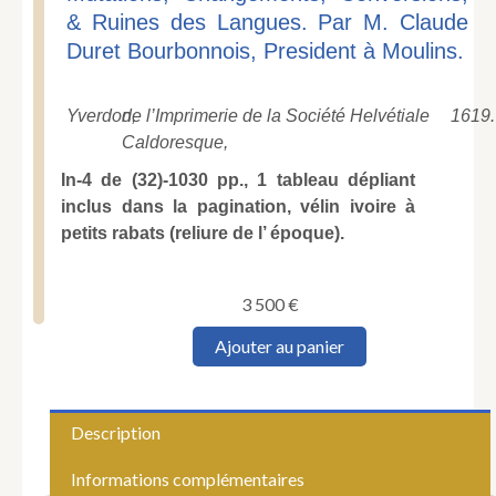
& Ruines des Langues. Par M. Claude
Duret Bourbonnois, President à Moulins.
Yverdon,
de l’Imprimerie de la Société Helvétiale
1619.
Caldoresque,
In-4 de (32)-1030 pp., 1 tableau dépliant
inclus dans la pagination, vélin ivoire à
petits rabats (reliure de l’ époque).
3 500
€
quantité
Ajouter au panier
de
DURET
(Claude).
Thresor
Description
de
l’histoire
Informations complémentaires
des