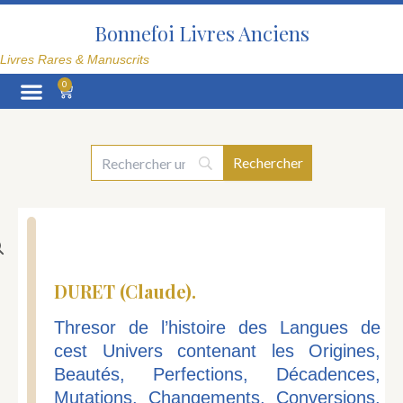
Aller
au
Bonnefoi Livres Anciens
contenu
Livres Rares & Manuscrits
0
Panier
La Librairie
DURET (Claude).
Thresor de l’histoire des Langues de
cest Univers contenant les Origines,
Beautés, Perfections, Décadences,
Mutations, Changements, Conversions,