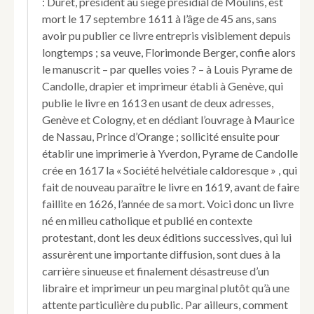
: Duret, président au siège présidial de Moulins, est
President
mort le 17 septembre 1611 à l’âge de 45 ans, sans
à
Moulins.
avoir pu publier ce livre entrepris visiblement depuis
longtemps ; sa veuve, Florimonde Berger, confie alors
le manuscrit – par quelles voies ? – à Louis Pyrame de
Candolle, drapier et imprimeur établi à Genève, qui
publie le livre en 1613 en usant de deux adresses,
Genève et Cologny, et en dédiant l’ouvrage à Maurice
de Nassau, Prince d’Orange ; sollicité ensuite pour
établir une imprimerie à Yverdon, Pyrame de Candolle
crée en 1617 la « Société helvétiale caldoresque » , qui
fait de nouveau paraître le livre en 1619, avant de faire
faillite en 1626, l’année de sa mort. Voici donc un livre
né en milieu catholique et publié en contexte
protestant, dont les deux éditions successives, qui lui
assurèrent une importante diffusion, sont dues à la
carrière sinueuse et finalement désastreuse d’un
libraire et imprimeur un peu marginal plutôt qu’à une
attente particulière du public. Par ailleurs, comment