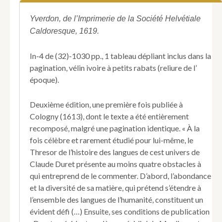
Langues
de
Yverdon, de l’Imprimerie de la Société Helvétiale
cest
Caldoresque, 1619.
Univers
contenant
In-4 de (32)-1030 pp., 1 tableau dépliant inclus dans la
les
Origines,
pagination, vélin ivoire à petits rabats (reliure de l’
Beautés,
époque).
Perfections,
Décadences,
Deuxième édition, une première fois publiée à
Mutations,
Cologny (1613), dont le texte a été entièrement
Changements,
Conversions,
recomposé, malgré une pagination identique. « À la
&
fois célèbre et rarement étudié pour lui-même, le
Ruines
Thresor de l’histoire des langues de cest univers de
des
Claude Duret présente au moins quatre obstacles à
Langues.
qui entreprend de le commenter. D’abord, l’abondance
Par
M.
et la diversité de sa matière, qui prétend s’étendre à
Claude
l’ensemble des langues de l’humanité, constituent un
Duret
évident défi (…) Ensuite, ses conditions de publication
Bourbonnois,