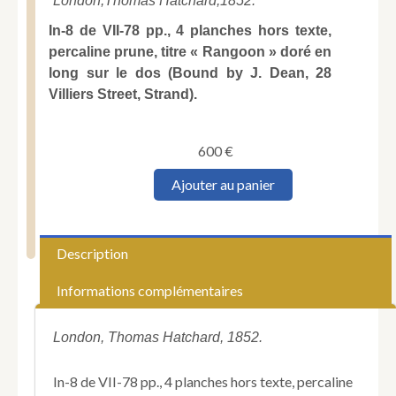
London,
Thomas Hatchard,
1852.
In-8 de VII-78 pp., 4 planches hors texte,
percaline prune, titre « Rangoon » doré en
long sur le dos (Bound by J. Dean, 28
Villiers Street, Strand).
600
€
quantité
Ajouter au panier
de
BAKER
(Thomas
Turner).
Description
The
recent
Informations complémentaires
operations
of
the
London, Thomas Hatchard, 1852.
British
Forces
In-8 de VII-78 pp., 4 planches hors texte, percaline
at