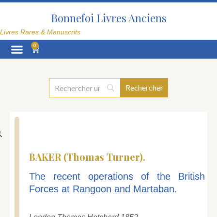
Aller
au
Bonnefoi Livres Anciens
contenu
Livres Rares & Manuscrits
0
Panier
La Librairie
BAKER (Thomas Turner).
The recent operations of the British
Forces at Rangoon and Martaban.