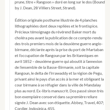
prune, titre « Rangoon » doré en long sur le dos (Bound
Rangoon
by J. Dean, 28 Villiers Street, Strand).
and
Martaban.
Édition originale posthume illustrée de 4 planches
lithographiées dont deux repliées et le frontispice.
Précieux témoignage du révérend Baker mort du
choléra peu avant la publication de ce compte-rendu
des trois premiers mois de la deuxième guerre anglo-
birmane, déclarée après la prise du port de Martaban
et l’occupation de Rangoun par les Britanniques en
avril 1852 – deuxième guerre qui aboutit à l’annexion
de l’ensemble de la Basse-Birmanie, soit la capitale
Rangoun, le delta de l’Irrawaddy et la région de Pegu,
privant ainsi le pays d’un accès à la mer et obligeant la
cour birmane à se réfugier dans la ville de Mandalay
plus au nord. Ex-libris manuscrit. Dos passé sinon très
bon exemplaire conservé dans sa première reliure
signée J. Dean avec son étiquette. Abbey, Travel, 407;
Cordier, Indosinica, 455.