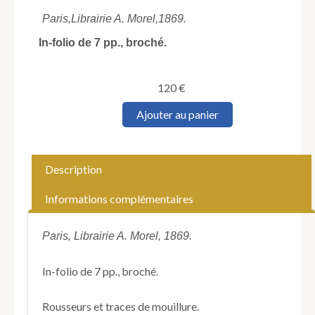
Paris,
Librairie A. Morel,
1869.
In-folio de 7 pp., broché.
120
€
quantité
Ajouter au panier
de
Tailleurs
de
pierre.
Description
Exposition
Universelle
Informations complémentaires
de
1867
à
Paris, Librairie A. Morel, 1869.
Paris.
Rapports
In-folio de 7 pp., broché.
des
délégations
ouvrières.
Rousseurs et traces de mouillure.