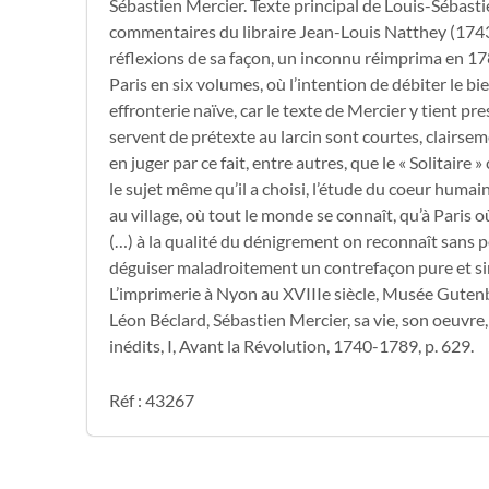
Sébastien Mercier. Texte principal de Louis-Sébas
commentaires du libraire Jean-Louis Natthey (1743
réflexions de sa façon, un inconnu réimprima en 17
Paris en six volumes, où l’intention de débiter le bi
effronterie naïve, car le texte de Mercier y tient pre
servent de prétexte au larcin sont courtes, clairs
en juger par ce fait, entre autres, que le « Solitaire 
le sujet même qu’il a choisi, l’étude du coeur humain é
au village, où tout le monde se connaît, qu’à Paris 
(…) à la qualité du dénigrement on reconnaît sans pe
déguiser maladroitement un contrefaçon pure et simp
L’imprimerie à Nyon au XVIIIe siècle, Musée Gutenbe
Léon Béclard, Sébastien Mercier, sa vie, son oeuvr
inédits, I, Avant la Révolution, 1740-1789, p. 629.
Réf : 43267