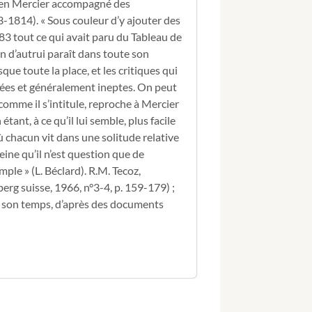
du
tien Mercier accompagné des
pied
-1814). « Sous couleur d’y ajouter des
des
83 tout ce qui avait paru du Tableau de
Alpes.
en d’autrui paraît dans toute son
sque toute la place, et les critiques qui
emées et généralement ineptes. On peut
» comme il s’intitule, reproche à Mercier
tant, à ce qu’il lui semble, plus facile
où chacun vit dans une solitude relative
ine qu’il n’est question que de
le » (L. Béclard). R.M. Tecoz,
rg suisse, 1966, n°3-4, p. 159-179) ;
e, son temps, d’après des documents