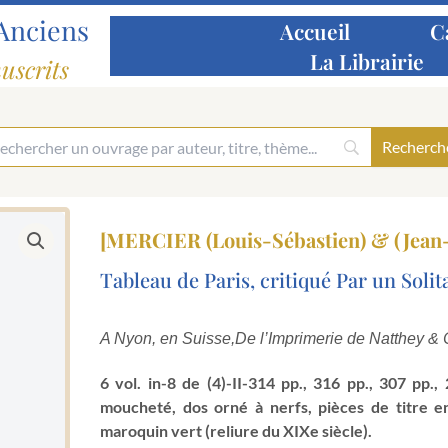
Anciens
Accueil
C
La Librairie
uscrits
[MERCIER (Louis-Sébastien) & (Jean
Tableau de Paris, critiqué Par un Solit
A Nyon, en Suisse,
De l’Imprimerie de Natthey &
6 vol. in-8 de (4)-II-314 pp., 316 pp., 307 pp.
moucheté, dos orné à nerfs, pièces de titre 
maroquin vert (reliure du XIXe siècle).