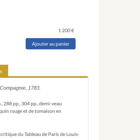
1 200
€
quantité
Ajouter au panier
de
[MERCIER
(Louis-
Sébastien)
s
&
(Jean-
Louis)
& Compagnie, 1783.
NATTHEY].
Tableau
de
p., 288 pp., 304 pp., demi-veau
Paris,
oquin rouge et de tomaison en
critiqué
Par
un
critique du Tableau de Paris de Louis-
Solitaire