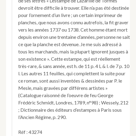
de ses lettres « L’estampe de Lazarille de Tormes
devroit être difficile à trouver. Elle n’a pas été destinée
pour l’ornement d’un livre ; un certain imprimeur de
planches, que nous avons connu autrefois, la fit graver
vers les années 1737 ou 1738. Cet homme étant mort
depuis environ une trentaine d’années, personne ne sait
ce que la planche est devenue. Je me suis adressé à
tous les marchands, mais la plupart ignorent jusques à
son existence ». Cette estampe, qui est réellement
très-rare, & sans année, est h. de 11 p. 4 L & l. de 7 p. 10
l. Les autres 11 feuilles, qui complettent la suite pour
ce roman, sont aussi inventées & dessinées par P. le
Mesle, mais gravées par différens artistes »
(Catalogue raisonné de l’oeuvre de feu George
Frédéric Schmidt, Londres, 1789, n°98) ; Wessely, 212
; Dictionnaire des éditeurs d’estampes à Paris sous
l’Ancien Régime, p. 290.
Réf : 43274