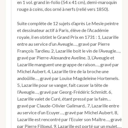
en 1 vol. grand in-folio (54 x 41 cm), demi-maroquin
de
rouge à coins, dos orné à nerfs (relié vers 1850).
Lazarille
de
Tormes]
Suite complète de 12 sujets d’après Le Mesle peintre
et dessinateur actif à Paris, élève de l’Académie
royale, il en obtint le Grand Prix en 1731 : 1, Lazarille
entre au service d’un Aveugle…, gravé par Pierre
François Tardieu. 2, Lazarille boit le vin de l’Aveugle…,
gravé par Pierre-Alexandre Aveline. 3, L’Aveugle et
Lazarille manguent une grappe de raison…, gravé par
Michel Aubert. 4, Lazarille tire de la broche une
andoüille…, gravé par Louise Magdeleine Hortemels.
5, Lazarille pour se vanger, fait casser la tête de
l’Aveugle…, gravé par Georg-Frédéric Schmidt. 6,
Lazarille valet de Curé, étant pressé par la faim…
gravé par Claude-Olivier Galimard.. 7, Lazarille entre
au service d’un Ecuyer…, gravé par Michel Aubert. 8,
Lazarille est rencontré par l’Ecuier son Maître…, gravé
par Pierre Filloeul. 9, Lazarille est porté sur un mulet…,