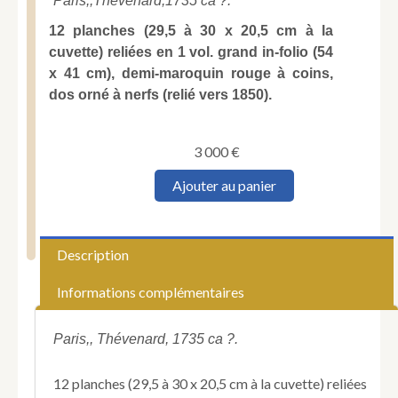
Paris,,
Thévenard,
1735 ca ?.
12 planches (29,5 à 30 x 20,5 cm à la
cuvette) reliées en 1 vol. grand in-folio (54
x 41 cm), demi-maroquin rouge à coins,
dos orné à nerfs (relié vers 1850).
3 000
€
quantité
Ajouter au panier
de
LE
MESLE
(P.).
Description
[Suite
d'illustrations
Informations complémentaires
de
La
vie
Paris,, Thévenard, 1735 ca ?.
et
les
12 planches (29,5 à 30 x 20,5 cm à la cuvette) reliées
aventures