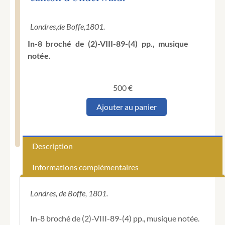
Londres,
de Boffe,
1801.
In-8 broché de (2)-VIII-89-(4) pp., musique
notée.
500
€
quantité
Ajouter au panier
de
[Suisse].
Misère
des
Description
Alpes,
ou
Informations complémentaires
effets
de
la
Londres, de Boffe, 1801.
révolution
française
In-8 broché de (2)-VIII-89-(4) pp., musique notée.
en