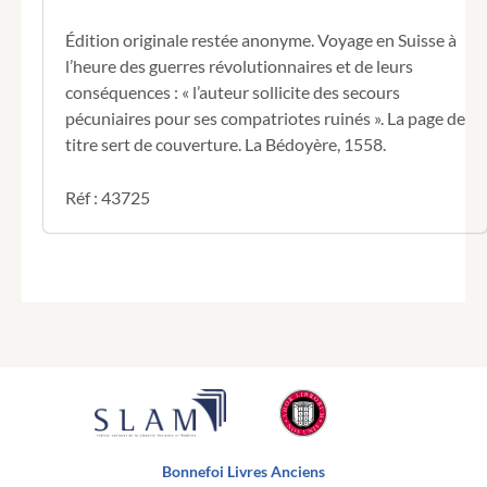
Suisse,
observés
Édition originale restée anonyme. Voyage en Suisse à
dans
l’heure des guerres révolutionnaires et de leurs
un
conséquences : « l’auteur sollicite des secours
voyage
pécuniaires pour ses compatriotes ruinés ». La page de
de
titre sert de couverture. La Bédoyère, 1558.
Berne
au
canton
Réf : 43725
d'Underwald.
Bonnefoi Livres Anciens