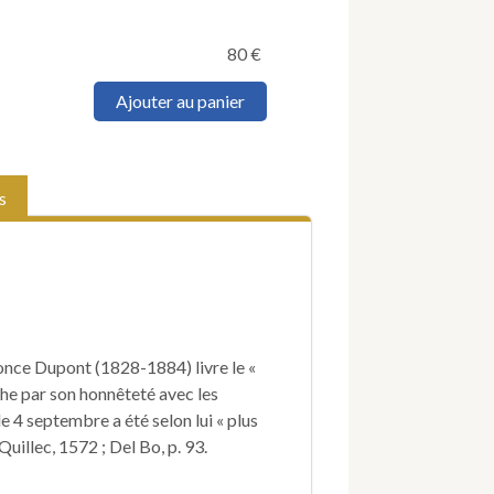
80
€
quantité
Ajouter au panier
de
DUPONT
(Léonce).
Souvenirs
s
de
Versailles
pendant
la
Commune.
éonce Dupont (1828-1884) livre le «
he par son honnêteté avec les
le 4 septembre a été selon lui « plus
uillec, 1572 ; Del Bo, p. 93.