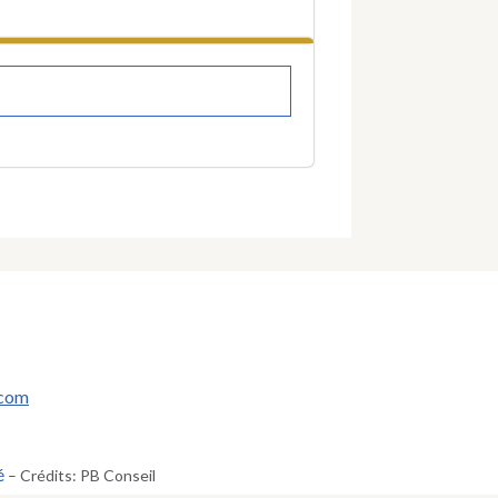
.com
é
– Crédits: PB Conseil