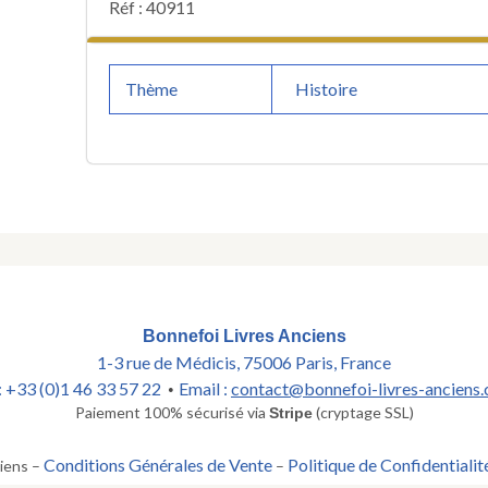
Réf : 40911
Thème
Histoire
Bonnefoi Livres Anciens
1-3 rue de Médicis, 75006 Paris, France
 : +33 (0)1 46 33 57 22
Email :
contact@bonnefoi-livres-anciens
•
Paiement 100% sécurisé via
(cryptage SSL)
Stripe
Conditions Générales de Vente
Politique de Confidentialit
iens –
–