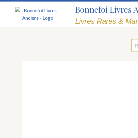
Aller
Bonnefoi Livres 
au
contenu
Livres Rares & Man