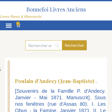
Aller
au
Bonnefoi Livres Anciens
contenu
Livres Rares & Manuscrits
0
Panier
La Librairie
Poulain d'Andecy (Jean-Baptiste) .
[Souvenirs de la Famille P. d’Andecy.
Janvier - Mai 1871. Manuscrit]. Sous
nos fenêtres (rue d’Assas 80). I. Les
Obus - la Famine. Janvier 1871. II. Le