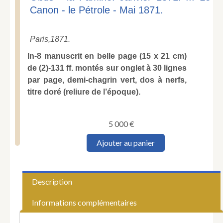
Canon - le Pétrole - Mai 1871.
Paris,
1871.
In-8 manuscrit en belle page (15 x 21 cm)
de (2)-131 ff. montés sur onglet à 30 lignes
par page, demi-chagrin vert, dos à nerfs,
titre doré (reliure de l’époque).
5 000
€
quantité
Ajouter au panier
de
Poulain
d'Andecy
(Jean-
Description
Baptiste)
.
Informations complémentaires
[Souvenirs
de