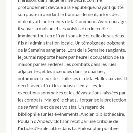
1871.
II.
profondément dévoué à la République, n’ayant quitté
Le
son poste ni pendant le bombardement, ni lors des
Canon
violents affrontements de la Commune. Avec courage,
-
il sauve sa maison et ses voisins d’un incendie
le
imminent tout en offrant son aide et celle de ses deux
Pétrole
-
fils à l’administration locale. Un témoignage poignant
Mai
de la Semaine sanglante. Lors de la Semaine sanglante,
1871.
le journal rapporte heure par heure l’occupation de sa
maison par les Fédérés, les combats dans les rues
adjacentes, et les incendies dans le quartier,
notamment ceux des Tuileries et de la Halle aux vins. Il
décrit avec effroi les cadavres entassés, les
exécutions sommaires et les dévastations laissées par
les combats. Malgré le chaos, il organise la protection
de sa famille et de ses voisins. Un regard de
bibliophile sur les événements. Ancien bibliothécaire,
Poulain d’Andecy clôt son récit par une critique de
l’article d’Émile Littré dans La Philosophie positive,