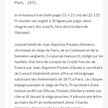
la
Paris, , 1871.
Famille
P.
In-8 manuscrit en belle page (15 x 21 cm) de (2)-131
d’Andecy.
ff. montés sur onglet à 30 lignes par page, demi-
Janvier
chagrin vert, dos à nerfs, titre doré (reliure de
-
Mai
l’époque).
1871.
Manuscrit].
Journal inédit de Jean-Baptiste Poulain d’Andecy :
Sous
chronique du siège de Paris, de la Commune et de la
nos
fenêtres
Semaine sanglante. Ce journal manuscrit, rédigé sur les
(rue
feuillets d’un livre de compte du Crédit Foncier de
d’Assas
France par Jean-Baptiste Poulain d’Andecy, secrétaire
80).
du Conseil d’administration, offre un témoignage
I.
saisissant des événements de 1871 à Paris. Un citoyen
Les
Obus
engagé pendant le siège de Paris. Propriétaire d’une
-
maison au 80 rue d’Assas, Poulain d’Andecy relate son
la
rôle actif durant le siège prussien. Il adresse une lettre
Famine.
au maire du 6ᵉ arrondissement, Anne-Charles
Janvier
Hérisson, dans laquelle il se décrit comme