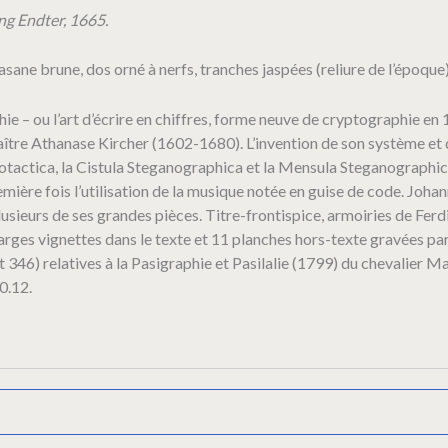
g Endter, 1665.
sane brune, dos orné à nerfs, tranches jaspées (reliure de l’époque)
phie – ou l’art d’écrire en chiffres, forme neuve de cryptographie 
ître Athanase Kircher (1602-1680). L’invention de son système et de
tactica, la Cistula Steganographica et la Mensula Steganographic
ière fois l’utilisation de la musique notée en guise de code. Joha
lusieurs de ses grandes pièces. Titre-frontispice, armoiries de F
larges vignettes dans le texte et 11 planches hors-texte gravées par
346) relatives à la Pasigraphie et Pasilalie (1799) du chevalier Ma
0.12.