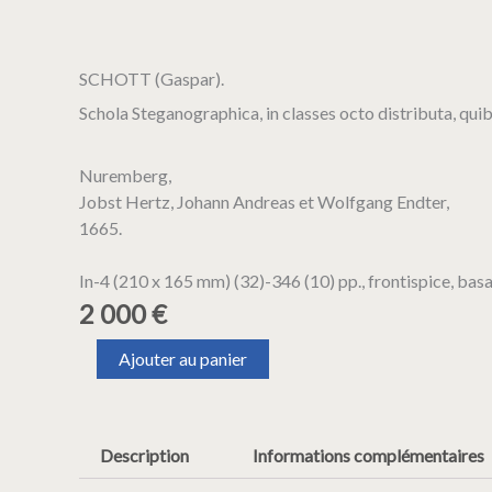
SCHOTT (Gaspar).
Schola Steganographica, in classes octo distributa, quibu
Nuremberg,
Jobst Hertz, Johann Andreas et Wolfgang Endter,
1665.
In-4 (210 x 165 mm) (32)-346 (10) pp., frontispice, basan
2 000
€
quantité
Ajouter au panier
de
SCHOTT
(Gaspar).
Schola
Description
Informations complémentaires
Steganographica,
in