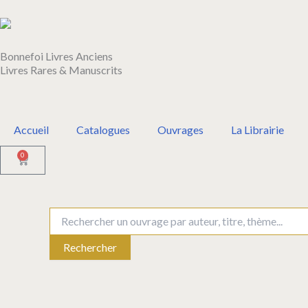
Aller
au
contenu
Bonnefoi Livres Anciens
Livres Rares & Manuscrits
Accueil
Catalogues
Ouvrages
La Librairie
0
Panier