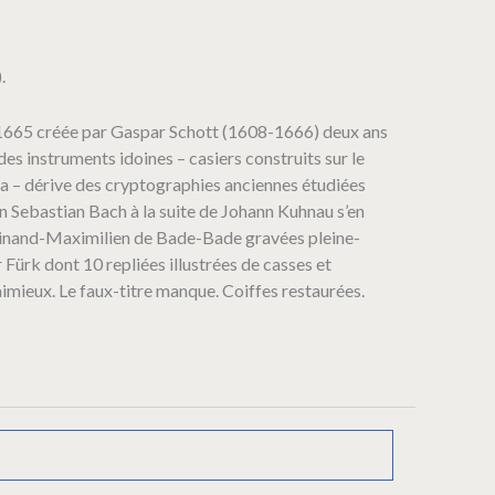
.
en 1665 créée par Gaspar Schott (1608-1666) deux ans
s instruments idoines – casiers construits sur le
a – dérive des cryptographies anciennes étudiées
nn Sebastian Bach à la suite de Johann Kuhnau s’en
erdinand-Maximilien de Bade-Bade gravées pleine-
 Fürk dont 10 repliées illustrées de casses et
imieux. Le faux-titre manque. Coiffes restaurées.