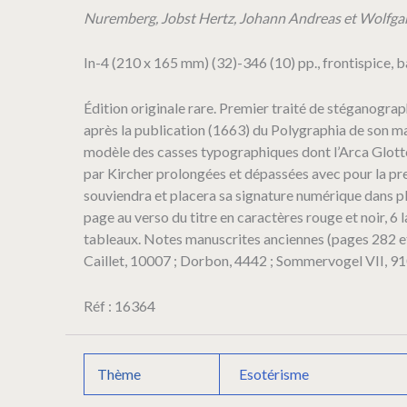
classes
Nuremberg, Jobst Hertz, Johann Andreas et Wolfgan
octo
distributa,
In-4 (210 x 165 mm) (32)-346 (10) pp., frontispice, ba
quibus,
praeter
alia
Édition originale rare. Premier traité de stéganogra
multa,
après la publication (1663) du Polygraphia de son ma
ac
modèle des casses typographiques dont l’Arca Glotto
jucundissima,
par Kircher prolongées et dépassées avec pour la prem
explicantur
artificia
souviendra et placera sa signature numérique dans p
nova.
page au verso du titre en caractères rouge et noir, 6 
tableaux. Notes manuscrites anciennes (pages 282 et 
Caillet, 10007 ; Dorbon, 4442 ; Sommervogel VII, 91
Réf : 16364
Thème
Esotérisme