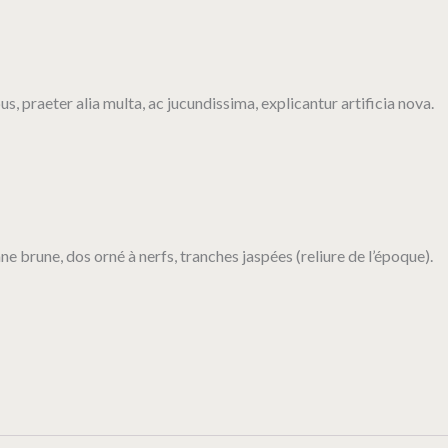
s, praeter alia multa, ac jucundissima, explicantur artificia nova.
e brune, dos orné à nerfs, tranches jaspées (reliure de l’époque).