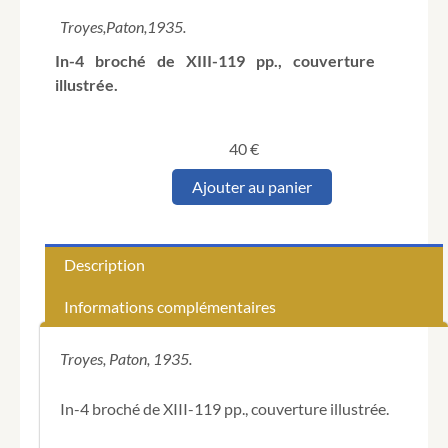
Troyes,
Paton,
1935.
In-4 broché de XIII-119 pp., couverture
illustrée.
40
€
quantité
Ajouter au panier
de
MORIN
(Alfred).
Saint-
Description
Pouange
(Aube).
Informations complémentaires
Monographie
communale.
Préface
Troyes, Paton, 1935.
de
M.
In-4 broché de XIII-119 pp., couverture illustrée.
Edouard
Herriot.