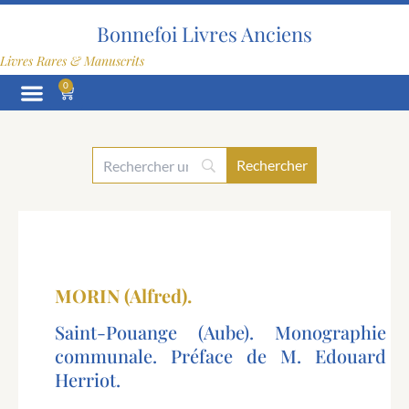
Aller
au
Bonnefoi Livres Anciens
contenu
Livres Rares & Manuscrits
0
Panier
MORIN (Alfred).
Saint-Pouange (Aube). Monographie
communale. Préface de M. Edouard
Herriot.