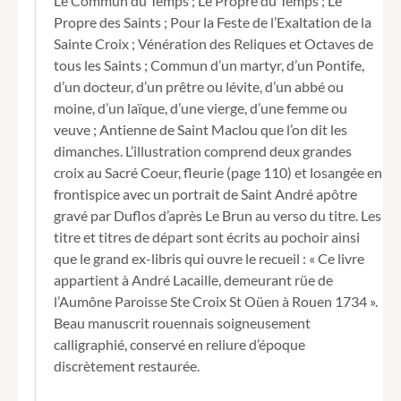
Le Commun du Temps ; Le Propre du Temps ; Le
Pentecoste
jusqu'à
Propre des Saints ; Pour la Feste de l’Exaltation de la
l'Avent.
Sainte Croix ; Vénération des Reliques et Octaves de
À
tous les Saints ; Commun d’un martyr, d’un Pontife,
l'usage
d’un docteur, d’un prêtre ou lévite, d’un abbé ou
du
moine, d’un laïque, d’une vierge, d’une femme ou
diocèse
de
veuve ; Antienne de Saint Maclou que l’on dit les
Rouen.
dimanches. L’illustration comprend deux grandes
croix au Sacré Coeur, fleurie (page 110) et losangée en
frontispice avec un portrait de Saint André apôtre
gravé par Duflos d’après Le Brun au verso du titre. Les
titre et titres de départ sont écrits au pochoir ainsi
que le grand ex-libris qui ouvre le recueil : « Ce livre
appartient à André Lacaille, demeurant rüe de
l’Aumône Paroisse Ste Croix St Oüen à Rouen 1734 ».
Beau manuscrit rouennais soigneusement
calligraphié, conservé en reliure d’époque
discrètement restaurée.