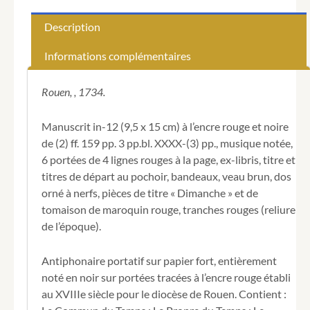
Manuscrit].
Antiphonie
Description
pour
les
Informations complémentaires
Vespres
des
dimanches
Rouen, , 1734.
et
Festes.
Manuscrit in-12 (9,5 x 15 cm) à l’encre rouge et noire
Double
de (2) ff. 159 pp. 3 pp.bl. XXXX-(3) pp., musique notée,
•
6 portées de 4 lignes rouges à la page, ex-libris, titre et
Semidouble
•
titres de départ au pochoir, bandeaux, veau brun, dos
et
orné à nerfs, pièces de titre « Dimanche » et de
•
tomaison de maroquin rouge, tranches rouges (reliure
Simple
de l’époque).
depuis
le
troisième
Antiphonaire portatif sur papier fort, entièrement
dimanche
noté en noir sur portées tracées à l’encre rouge établi
d'après
au XVIIIe siècle pour le diocèse de Rouen. Contient :
la