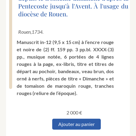
Pentecoste jusqu'à l'Avent. À l'usage du
diocèse de Rouen.
Rouen,
1734.
Manuscrit in-12 (9,5 x 15 cm) à l’encre rouge
et noire de (2) ff. 159 pp. 3 pp.bl. XXXX-(3)
pp., musique notée, 6 portées de 4 lignes
rouges à la page, ex-libris, titre et titres de
départ au pochoir, bandeaux, veau brun, dos
orné à nerfs, pièces de titre « Dimanche » et
de tomaison de maroquin rouge, tranches
rouges (reliure de l’époque).
2 000
€
quantité
Ajouter au panier
de
[Rouen.