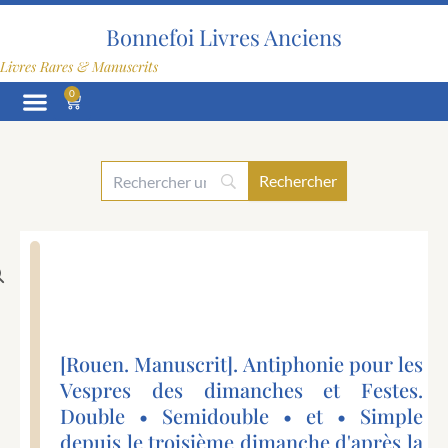
Aller
au
Bonnefoi Livres Anciens
contenu
Livres Rares & Manuscrits
0
Panier
[Rouen. Manuscrit]. Antiphonie pour les
Vespres des dimanches et Festes.
Double • Semidouble • et • Simple
depuis le troisième dimanche d'après la