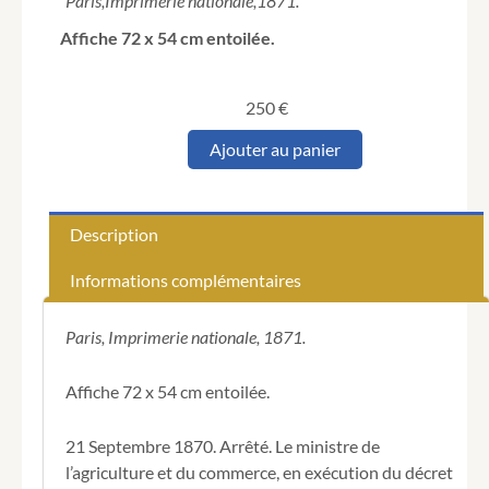
Paris,
Imprimerie nationale,
1871.
Affiche 72 x 54 cm entoilée.
250
€
quantité
Ajouter au panier
de
GAMBETTA
(Léon).
République
Description
française.
Ministère
Informations complémentaires
de
l'agriculture
et
Paris, Imprimerie nationale, 1871.
du
commerce.
Affiche 72 x 54 cm entoilée.
21 Septembre 1870. Arrêté. Le ministre de
l’agriculture et du commerce, en exécution du décret