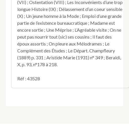
(VII) ; Ostentation (VIII) ; Les Inconvénients d’une trop
des
vices,
longue Histoire (IX) ; Délassement d’un coeur sensible
des
(X) ; Un jeune homme à la Mode ; Emploi d’une grande
misères,
partie de l’existence bureaucratique ; Madame est
du
encore sortie ; Une Méprise ; L’Agréable visite ; On ne
luxe,
peut pas nourrir tout (sic) ses cousins ; Il faut des
des
prodigalités,
époux assortis ; On pleure aux Mélodrames ; Le
des
Complément des Études ; Le Départ. Champfleury
habitans
(1889) p. 331 ; Aristide Marie (1931) n° 349 ; Beraldi,
de
X, p. 93, n°178 à 218.
la
Capitale
dans
Réf : 43528
tous
les
rangs
et
dans
toutes
les
classes