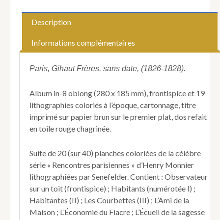
(Henry).
Rencontres
Description
parisiennes.
Macédoine
Informations complémentaires
Pittoresque.
Croquée
d'arès
Paris, Gihaut Frères, sans date, (1826-1828).
nature,
au
Album in-8 oblong (280 x 185 mm), frontispice et 19
sein
lithographies coloriés à l’époque, cartonnage, titre
des
imprimé sur papier brun sur le premier plat, dos refait
plaisirs,
des
en toile rouge chagrinée.
modes,
de
Suite de 20 (sur 40) planches coloriées de la célèbre
l'activité,
série « Rencontres parisiennes » d’Henry Monnier
des
occupations,
lithographiées par Senefelder. Contient : Observateur
du
sur un toit (frontispice) ; Habitants (numérotée I) ;
désoeuvrement,
Habitantes (II) ; Les Courbettes (III) ; L’Ami de la
des
Maison ; L’Économie du Fiacre ; L’Écueil de la sagesse
travers,