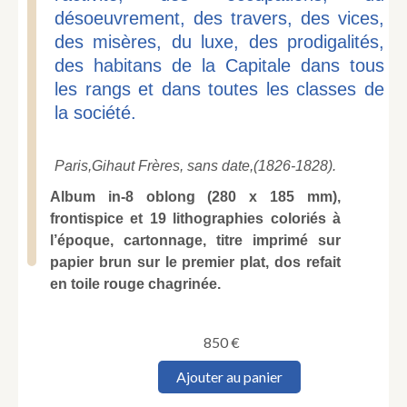
désoeuvrement, des travers, des vices,
des misères, du luxe, des prodigalités,
des habitans de la Capitale dans tous
les rangs et dans toutes les classes de
la société.
Paris,
Gihaut Frères, sans date,
(1826-1828).
Album in-8 oblong (280 x 185 mm),
frontispice et 19 lithographies coloriés à
l’époque, cartonnage, titre imprimé sur
papier brun sur le premier plat, dos refait
en toile rouge chagrinée.
850
€
quantité
Ajouter au panier
de
MONNIER