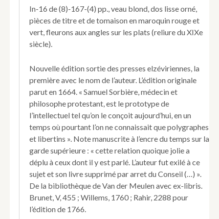
Où
In-16 de (8)-167-(4) pp., veau blond, dos lisse orné,
sont
pièces de titre et de tomaison en maroquin rouge et
touchées
vert, fleurons aux angles sur les plats (reliure du XIXe
plusieurs
choses,
siècle).
qui
regardent
Nouvelle édition sortie des presses elzéviriennes, la
l'estat
première avec le nom de l’auteur. L’édition originale
des
parut en 1664. « Samuel Sorbière, médecin et
Sciences,
&
philosophe protestant, est le prototype de
de
l’intellectuel tel qu’on le conçoit aujourd’hui, en un
la
temps où pourtant l’on ne connaissait que polygraphes
Religion,
et libertins ». Note manuscrite à l’encre du temps sur la
&
garde supérieure : « cette relation quoique jolie a
autres
matières
déplu à ceux dont il y est parlé. L’auteur fut exilé à ce
curieuses.
sujet et son livre supprimé par arret du Conseil (…) ».
De la bibliothèque de Van der Meulen avec ex-libris.
Brunet, V, 455 ; Willems, 1760 ; Rahir, 2288 pour
l’édition de 1766.