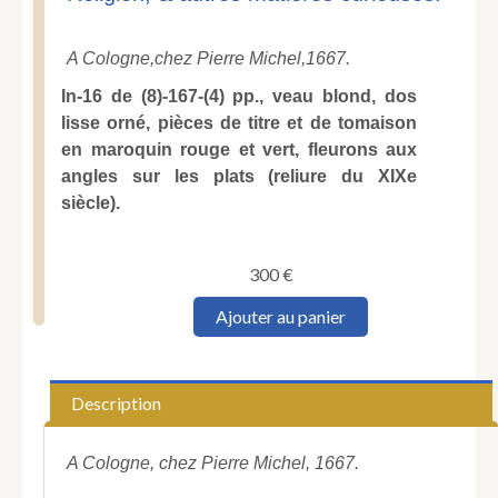
A Cologne,
chez Pierre Michel,
1667.
In-16 de (8)-167-(4) pp., veau blond, dos
lisse orné, pièces de titre et de tomaison
en maroquin rouge et vert, fleurons aux
angles sur les plats (reliure du XIXe
siècle).
300
€
quantité
Ajouter au panier
de
SORBIERE
(Samuel).
Relation
Description
d'un
voyage
en
A Cologne, chez Pierre Michel, 1667.
Angleterre,