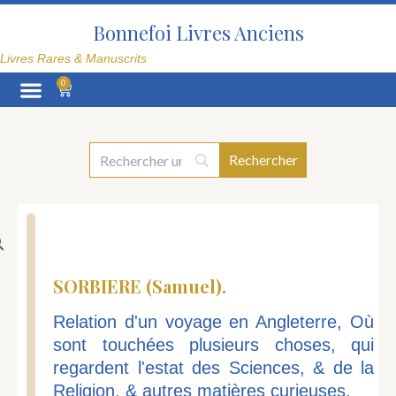
Aller
au
Bonnefoi Livres Anciens
contenu
Livres Rares & Manuscrits
0
Panier
La Librairie
SORBIERE (Samuel).
Relation d'un voyage en Angleterre, Où
sont touchées plusieurs choses, qui
regardent l'estat des Sciences, & de la
Religion, & autres matières curieuses.