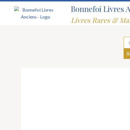
Aller
Bonnefoi Livres 
au
contenu
Livres Rares & Ma