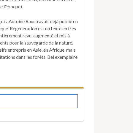
Recherches
e l’époque).
sur
les
nçois-Antoine Rauch avait déjà publié en
moyens
ue. Régénération est un texte en très
de
recréer,
ntièrement revu, augmenté et mis à
dans
ments pour la sauvegarde de la nature.
tous
ifs entrepris en Asie, en Afrique, mais
les
itations dans les forêts. Bel exemplaire
climats,
les
anciennes
températures
et
l'ordre
primitif
des
saisons,
par
des
plantations
raisonnées,