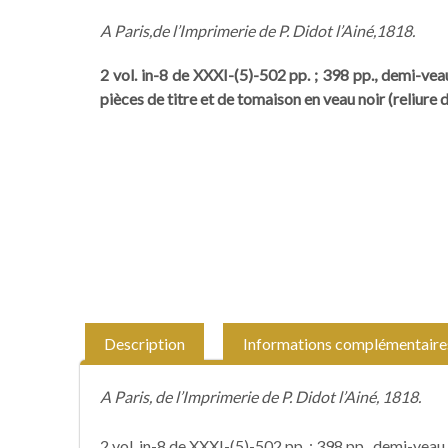
A Paris,
de l’Imprimerie de P. Didot l’Ainé,
1818.
2 vol. in-8 de XXXI-(5)-502 pp. ; 398 pp., demi-veau
pièces de titre et de tomaison en veau noir (reliure d
Description
Informations complémentaire
A Paris, de l’Imprimerie de P. Didot l’Ainé, 1818.
2 vol. in-8 de XXXI-(5)-502 pp. ; 398 pp., demi-veau 