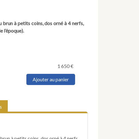
 brun à petits coins, dos orné à 4 nerfs,
e l’époque).
1 650
€
quantité
Ajouter au panier
de
RAUCH
(François-
Antoine).
s
Régénération
de
la
nature
végétale,
brun à petits coins, dos orné à 4 nerfs,
ou