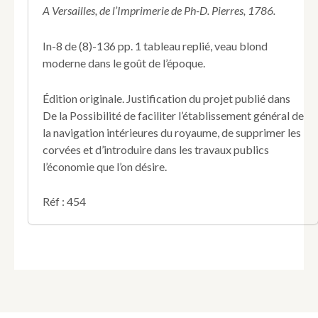
sur
A Versailles, de l’Imprimerie de Ph-D. Pierres, 1786.
le
Projet
In-8 de (8)-136 pp. 1 tableau replié, veau blond
de
moderne dans le goût de l’époque.
l'Yvette,
pour
servir
Édition originale. Justification du projet publié dans
de
De la Possibilité de faciliter l’établissement général de
Supplément
la navigation intérieures du royaume, de supprimer les
aux
corvées et d’introduire dans les travaux publics
détails
de
l’économie que l’on désire.
ce
Projet,
Réf : 454
insérés
dans
un
Livre
dédié
au
Roi,
intitulé