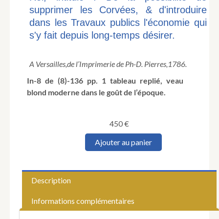
supprimer les Corvées, & d'introduire
dans les Travaux publics l'économie qui
s'y fait depuis long-temps désirer.
A Versailles,
de l’Imprimerie de Ph-D. Pierres,
1786.
In-8 de (8)-136 pp. 1 tableau replié, veau
blond moderne dans le goût de l’époque.
450
€
quantité
Ajouter au panier
de
FER
DE
LA
Description
NOUERRE
(Nicolas
Informations complémentaires
de).
Réflexions