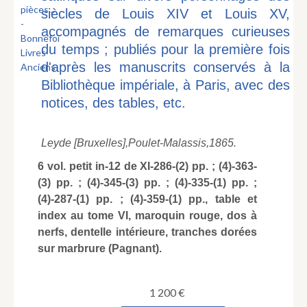
siècles de Louis XIV et Louis XV,
accompagnés de remarques curieuses
du temps ; publiés pour la première fois
d'après les manuscrits conservés à la
Bibliothèque impériale, à Paris, avec des
notices, des tables, etc.
Leyde [Bruxelles],
Poulet-Malassis,
1865.
6 vol. petit in-12 de XI-286-(2) pp. ; (4)-363-
(3) pp. ; (4)-345-(3) pp. ; (4)-335-(1) pp. ;
(4)-287-(1) pp. ; (4)-359-(1) pp., table et
index au tome VI, maroquin rouge, dos à
nerfs, dentelle intérieure, tranches dorées
sur marbrure (Pagnant).
1 200
€