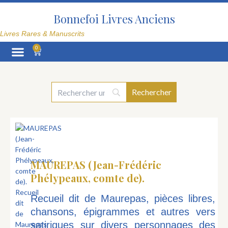
Aller
au
Bonnefoi Livres Anciens
contenu
Livres Rares & Manuscrits
0
Panier
La Librairie
MAUREPAS (Jean-Frédéric
Phélypeaux, comte de).
Recueil dit de Maurepas, pièces libres,
chansons, épigrammes et autres vers
satiriques sur divers personnages des