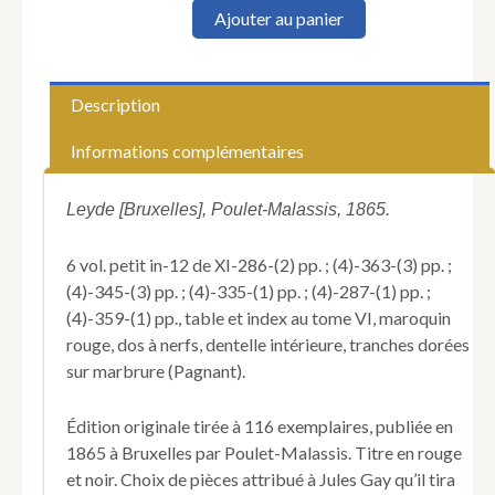
quantité
Ajouter au panier
de
MAUREPAS
(Jean-
Frédéric
Description
Phélypeaux,
comte
Informations complémentaires
de).
Recueil
dit
Leyde [Bruxelles], Poulet-Malassis, 1865.
de
Maurepas,
6 vol. petit in-12 de XI-286-(2) pp. ; (4)-363-(3) pp. ;
pièces
(4)-345-(3) pp. ; (4)-335-(1) pp. ; (4)-287-(1) pp. ;
libres,
(4)-359-(1) pp., table et index au tome VI, maroquin
chansons,
épigrammes
rouge, dos à nerfs, dentelle intérieure, tranches dorées
et
sur marbrure (Pagnant).
autres
vers
Édition originale tirée à 116 exemplaires, publiée en
satiriques
sur
1865 à Bruxelles par Poulet-Malassis. Titre en rouge
divers
et noir. Choix de pièces attribué à Jules Gay qu’il tira
personnages