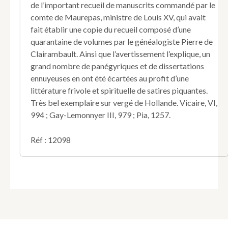
de l’important recueil de manuscrits commandé par le
des
comte de Maurepas, ministre de Louis XV, qui avait
siècles
fait établir une copie du recueil composé d’une
de
Louis
quarantaine de volumes par le généalogiste Pierre de
XIV
Clairambault. Ainsi que l’avertissement l’explique, un
et
grand nombre de panégyriques et de dissertations
Louis
ennuyeuses en ont été écartées au profit d’une
XV,
littérature frivole et spirituelle de satires piquantes.
accompagnés
de
Très bel exemplaire sur vergé de Hollande. Vicaire, VI,
remarques
994 ; Gay-Lemonnyer III, 979 ; Pia, 1257.
curieuses
du
Réf : 12098
temps
;
publiés
pour
la
première
fois
d'après
les