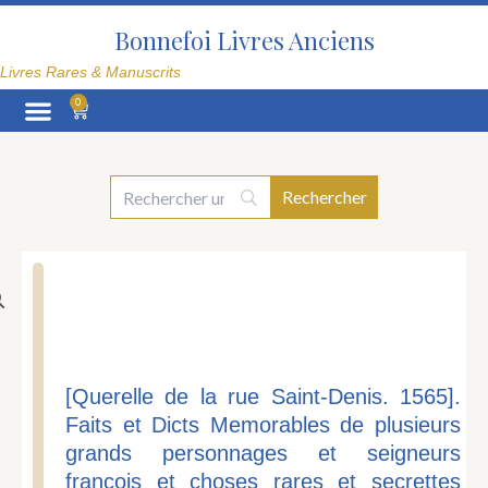
Aller
au
Bonnefoi Livres Anciens
contenu
Livres Rares & Manuscrits
0
Panier
La Librairie
[Querelle de la rue Saint-Denis. 1565].
Faits et Dicts Memorables de plusieurs
grands personnages et seigneurs
françois et choses rares et secrettes