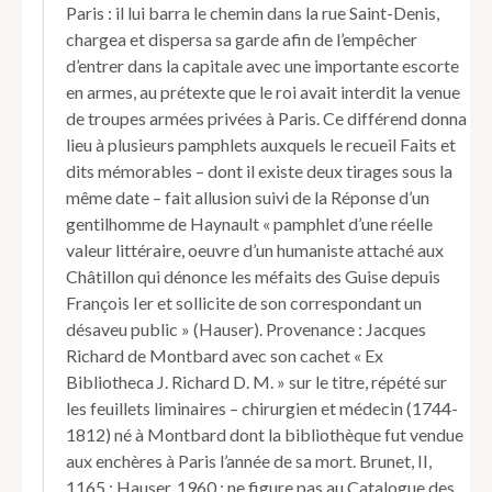
en
Paris : il lui barra le chemin dans la rue Saint-Denis,
France,
chargea et dispersa sa garde afin de l’empêcher
es
d’entrer dans la capitale avec une importante escorte
règnes
en armes, au prétexte que le roi avait interdit la venue
des
de troupes armées privées à Paris. Ce différend donna
Roys
Françoys
lieu à plusieurs pamphlets auxquels le recueil Faits et
premier,
dits mémorables – dont il existe deux tirages sous la
François
même date – fait allusion suivi de la Réponse d’un
deuxième
gentilhomme de Haynault « pamphlet d’une réelle
et
valeur littéraire, oeuvre d’un humaniste attaché aux
Charles
neuvième,
Châtillon qui dénonce les méfaits des Guise depuis
contenus
François Ier et sollicite de son correspondant un
en
désaveu public » (Hauser). Provenance : Jacques
la
Richard de Montbard avec son cachet « Ex
responce
Bibliotheca J. Richard D. M. » sur le titre, répété sur
faite
par
les feuillets liminaires – chirurgien et médecin (1744-
un
1812) né à Montbard dont la bibliothèque fut vendue
gentilhomme
aux enchères à Paris l’année de sa mort. Brunet, II,
de
1165 ; Hauser, 1960 ; ne figure pas au Catalogue des