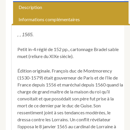
la
Description
rue
Saint-
Informations complémentaires
Denis.
1565].
Faits
, , 1565.
et
Dicts
Petit in-4 réglé de 152 pp., cartonnage Bradel sable
Memorables
muet (reliure du XIXe siècle).
de
plusieurs
grands
Édition originale. François duc de Montmorency
personnages
(1530-1579) était gouverneur de Paris et de l’Ile de
et
France depuis 1556 et maréchal depuis 1560 quand la
seigneurs
charge de grand maître de la maison du roi qu’il
françois
et
convoitait et que possédait son père fut prise à la
choses
mort de ce dernier par le duc de Guise. Son
rares
ressentiment joint à ses tendances modérées, le
et
dressa contre les Lorrains. Un conflit révélateur
secrettes
l’opposa le 8 janvier 1565 au cardinal de Lorraine à
advenues