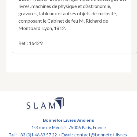
Hainaut
livres, machines de physique et d’astronomie,
à
la
gravures, tableaux et autres objets de curiosité,
lettre
composant le Cabinet de feu M. Richard de
à
Montbard, Lyon, 1812.
lui
envoyée
Réf : 16429
sous
le
nom
d'un
seigneur
de
son
pays,
le
deuxième
d'avril
1565.
Bonnefoi Livres Anciens
1-3 rue de Médicis, 75006 Paris, France
contact@bonnefoi-livres-
Tel : +33 (0)1 46 33 57 22
Email :
•