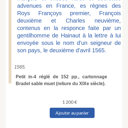
advenues en France, es règnes des
Roys Françoys premier, François
deuxième et Charles neuvième,
contenus en la responce faite par un
gentilhomme de Hainaut à la lettre à lui
envoyée sous le nom d'un seigneur de
son pays, le deuxième d'avril 1565.
1565.
Petit in-4 réglé de 152 pp., cartonnage
Bradel sable muet (reliure du XIXe siècle).
1 200
€
quantité
Ajouter au panier
de
[Querelle
de