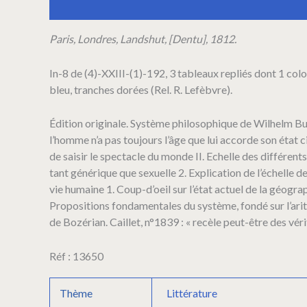
Description
Informations complémentaires
de
l'arithmétique
de
Paris, Londres, Landshut, [Dentu], 1812.
la
vie
In-8 de (4)-XXIII-(1)-192, 3 tableaux repliés dont 1 color
humaine,
bleu, tranches dorées (Rel. R. Lefèbvre).
contenant
la
classification
Édition originale. Système philosophique de Wilhelm Butt
générale
l’homme n’a pas toujours l’âge que lui accorde son état civ
des
de saisir le spectacle du monde II. Echelle des différents 
talens,
tant générique que sexuelle 2. Explication de l’échelle 
l'échelle
des
vie humaine 1. Coup-d’oeil sur l’état actuel de la géogra
âges
Propositions fondamentales du système, fondé sur l’arit
de
de Bozérian. Caillet, n°1839 : « recèle peut-être des véri
l'homme,
et
Réf : 13650
une
formule
d'évaluation
Thème
Littérature
de