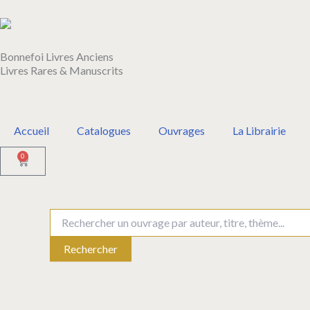
Aller
au
contenu
Bonnefoi Livres Anciens
Livres Rares & Manuscrits
Accueil
Catalogues
Ouvrages
La Librairie
0
Panier