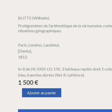
BUTTE (Wilhelm).
Prolégomènes de l'arithmétique de la vie humaine, conten
situations géographiques.
Paris, Londres, Landshut,
[Dentu],
1812.
In-8 de (4)-XXIII-(1)-192, 3 tableaux repliés dont 1 color
bleu, tranches dorées (Rel. R. Lefèbvre).
1 500
€
quantité
Ajouter au panier
de
BUTTE
(Wilhelm).
Prolégomènes