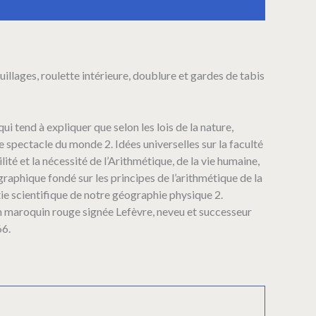
euillages, roulette intérieure, doublure et gardes de tabis
i tend à expliquer que selon les lois de la nature,
 le spectacle du monde 2. Idées universelles sur la faculté
ilité et la nécessité de l’Arithmétique, de la vie humaine,
graphique fondé sur les principes de l’arithmétique de la
rtie scientifique de notre géographie physique 2.
en maroquin rouge signée Lefèvre, neveu et successeur
66.