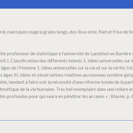
ié, maroquin rouge à grains longs, dos lisse orné, filet et frise de f
e professeur de statistique à l’université de Landshut en Bavière qu
il. I. Classification des différents talents 1. Idées universelles sur
âges de l’Homme 1. Idées universelles sur la vie et sur la vérité, l’ut
des âges III. Idées et observations relatives au nouveau système géo
phie, tendant à faire voir la nécessité d’une réforme totale de la pa
hmétique de la vie humaine. Très bel exemplaire dans une reliure 
tés profondes pour qui saura en pénétrer les arcanes » ; Blavier, p. 