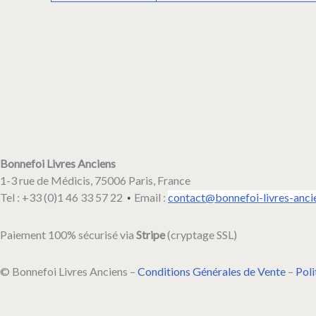
toutes
les
situations
géographiques.
Bonnefoi Livres Anciens
1-3 rue de Médicis, 75006 Paris, France
Tel : +33 (0)1 46 33 57 22
Email :
contact@bonnefoi-livres-anci
•
Paiement 100% sécurisé via
Stripe
(cryptage SSL)
© Bonnefoi Livres Anciens –
Conditions Générales de Vente
–
Poli