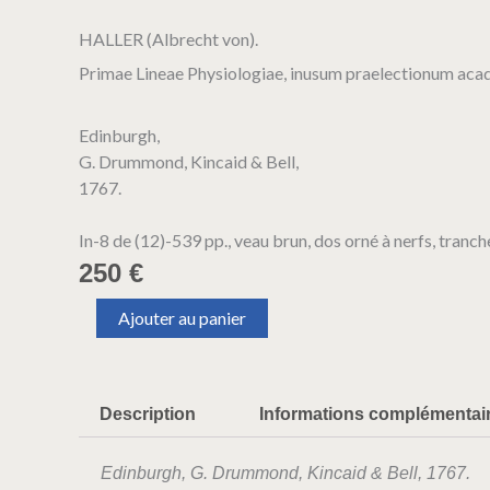
HALLER (Albrecht von).
Primae Lineae Physiologiae, inusum praelectionum ac
Edinburgh,
G. Drummond, Kincaid & Bell,
1767.
In-8 de (12)-539 pp., veau brun, dos orné à nerfs, tranch
250
€
quantité
Ajouter au panier
de
HALLER
(Albrecht
von).
Description
Informations complémentai
Primae
Lineae
Physiologiae,
Edinburgh, G. Drummond, Kincaid & Bell, 1767.
inusum