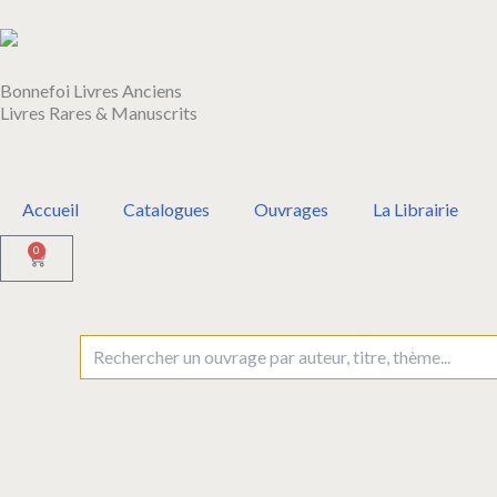
Aller
au
contenu
Bonnefoi Livres Anciens
Livres Rares & Manuscrits
Accueil
Catalogues
Ouvrages
La Librairie
0
Panier