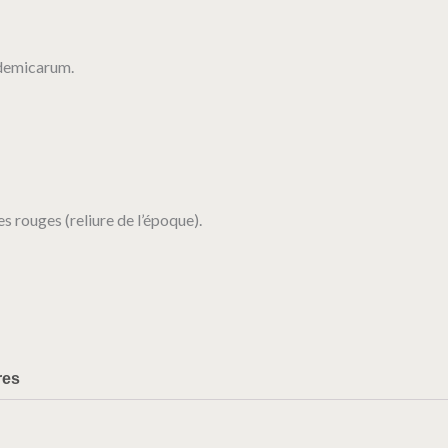
ademicarum.
es rouges (reliure de l’époque).
res