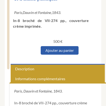
Paris,
Dauvin et Fontaine,
1843.
In-8 broché de VII-274 pp., couverture
crème imprimée.
500
€
quantité
Ajouter au panier
de
MEYNADIER
(Hippolyte).
Paris
Description
sous
le
Informations complémentaires
point
de
vue
Paris, Dauvin et Fontaine, 1843.
pittoresque
et
In-8 broché de VII-274 pp., couverture crème
monumental,