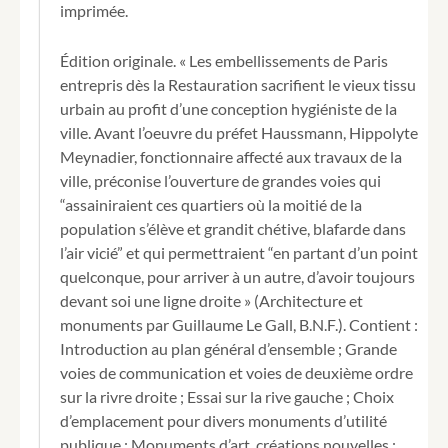
imprimée.
ou
Eléments
d'un
Édition originale. « Les embellissements de Paris
plan
entrepris dès la Restauration sacrifient le vieux tissu
général
urbain au profit d’une conception hygiéniste de la
d'ensemble
ville. Avant l’oeuvre du préfet Haussmann, Hippolyte
de
ses
Meynadier, fonctionnaire affecté aux travaux de la
travaux
ville, préconise l’ouverture de grandes voies qui
d'art
“assainiraient ces quartiers où la moitié de la
et
population s’élève et grandit chétive, blafarde dans
d'utilité
l’air vicié” et qui permettraient “en partant d’un point
publique.
quelconque, pour arriver à un autre, d’avoir toujours
devant soi une ligne droite » (Architecture et
monuments par Guillaume Le Gall, B.N.F.). Contient :
Introduction au plan général d’ensemble ; Grande
voies de communication et voies de deuxième ordre
sur la rivre droite ; Essai sur la rive gauche ; Choix
d’emplacement pour divers monuments d’utilité
publique ; Monuments d’art, créations nouvelles ;