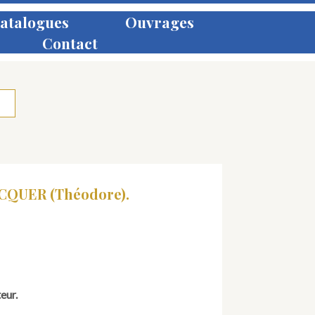
atalogues
Ouvrages
Contact
CQUER (Théodore).
eur.