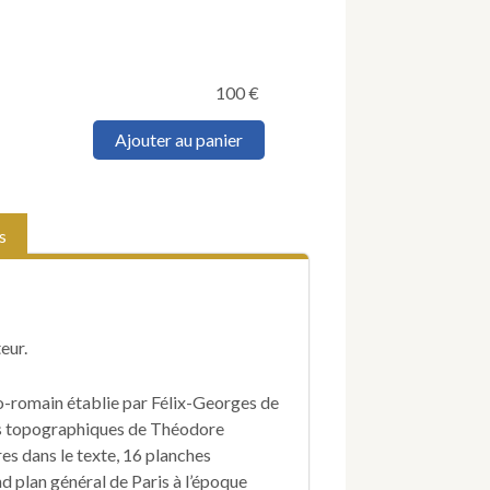
100
€
quantité
Ajouter au panier
de
PACHTÈRE
(Félix-
Georges
s
de)
&
VACQUER
(Théodore).
Paris
eur.
à
l'époque
gallo-
llo-romain établie par Félix-Georges de
romaine.
és topographiques de Théodore
es dans le texte, 16 planches
d plan général de Paris à l’époque