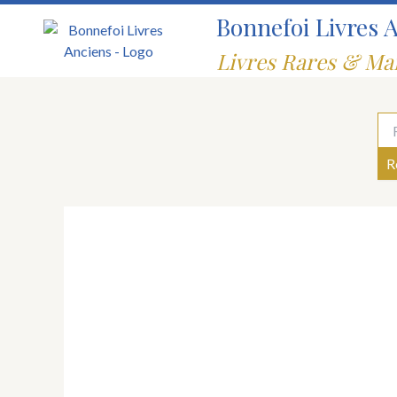
Aller
Bonnefoi Livres 
au
contenu
Livres Rares & Ma