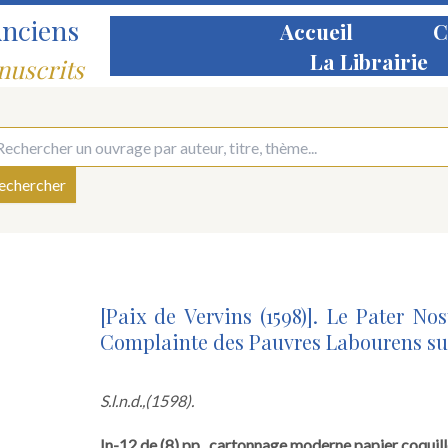
Anciens
Accueil
C
La Librairie
nuscrits
[Paix de Vervins (1598)]. Le Pater No
Complainte des Pauvres Labourens s
S.l.n.d.,
(1598).
In-12 de (8) pp., cartonnage moderne papier coquille