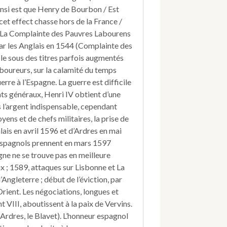
Pauvres
ainsi est que Henry de Bourbon / Est
Labourens
 cet effect chasse hors de la France /
sur
). La Complainte des Pauvres Labourens
Da
ar les Anglais en 1544 (Complainte des
pacem
le sous des titres parfois augmentés
Domine.
oureurs, sur la calamité du temps
erre à l’Espagne. La guerre est difficile
ats généraux, Henri IV obtient d’une
l’argent indispensable, cependant
ens et de chefs militaires, la prise de
ais en avril 1596 et d’Ardres en mai
 Espagnols prennent en mars 1597
gne ne se trouve pas en meilleure
x ; 1589, attaques sur Lisbonne et La
Angleterre ; début de l’éviction, par
rient. Les négociations, longues et
 VIII, aboutissent à la paix de Vervins.
Ardres, le Blavet). L’honneur espagnol