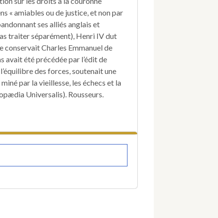
tion sur les droits à la couronne
ns « amiables ou de justice, et non par
bandonnant ses alliés anglais et
as traiter séparément), Henri IV dut
ue conservait Charles Emmanuel de
ns avait été précédée par l’édit de
 l’équilibre des forces, soutenait une
miné par la vieillesse, les échecs et la
clopædia Universalis). Rousseurs.