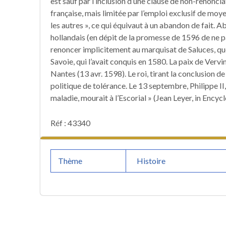
est sauf par l’inclusion d’une clause de non-renoncia
française, mais limitée par l’emploi exclusif de moye
les autres », ce qui équivaut à un abandon de fait. A
hollandais (en dépit de la promesse de 1596 de ne p
renoncer implicitement au marquisat de Saluces, q
Savoie, qui l’avait conquis en 1580. La paix de Vervi
Nantes (13 avr. 1598). Le roi, tirant la conclusion de
politique de tolérance. Le 13 septembre, Philippe II, 
maladie, mourait à l’Escorial » (Jean Leyer, in Ency
Réf : 43340
Thème
Histoire