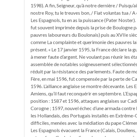
1598). A fin, Seigneur, qu’à notre dernière / Puisqu’
nostre Roy, tu le treuves bon, / Fiat voluntas tua / A
Les Espagnols, tu en as la puissance (Pater Noster
fut souvent imprimée depuis la prise de Boulogne p
pauvres laboureurs du Boulonais) puis au XVIIe sièc
comme La complainte et querimonie des pauvres lab
présent. « Le 17 janvier 1595, la France déclare la gu
à mener faute d’argent. Ne voulant pas réunir les ét
assemblée de notables soigneusement sélectionnés 
réduit par la résistance des parlements. Faute de moy
Fère, en mai 1596, fut compensée par la perte de Cal
1596. L’alliance anglaise se montre décevante. Les
Amiens, qu’il faut reconquérir en septembre. L’Espa
position : 1587 et 1596, attaques anglaises sur Cadi
Corogne ; 1597, nouvel échec d’une armada contre l’
les Hollandais, des Portugais installés en Extrême-O
difficiles, menées avec la médiation du pape Clément
Les Espagnols évacuent la France (Calais, Doullens, 