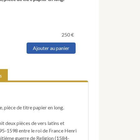
250
€
quantité
Ajouter au panier
de
[Paix
de
Vervins
s
(1598)].
Le
Pater
Noster
des
, pièce de titre papier en long.
François
(suivi
de)
t deux pièces de vers latins et
La
595-1598 entre le roi de France Henri
Complainte
 huitième guerre de Religion (1584-
des