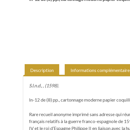
Description
Informations complémentaire
S.l.n.d., , (1598).
In-12 de (8) pp., cartonnage moderne papier coquille
Rare recueil anonyme imprimé sans adresse qui réuni
français relatifs à la guerre franco-espagnole de 1
IV et le roi d’Espagne Philippe II en liaison avec la