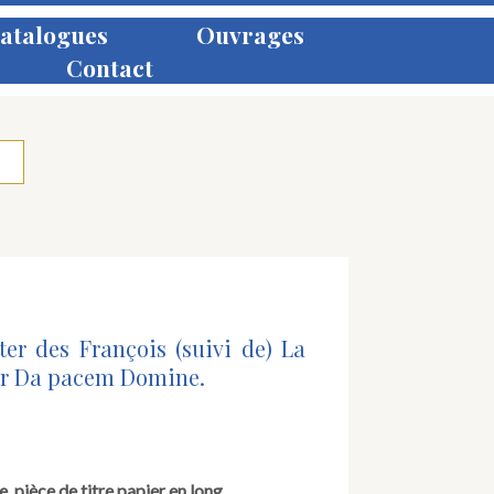
atalogues
Ouvrages
Contact
ster des François (suivi de) La
ur Da pacem Domine.
, pièce de titre papier en long.