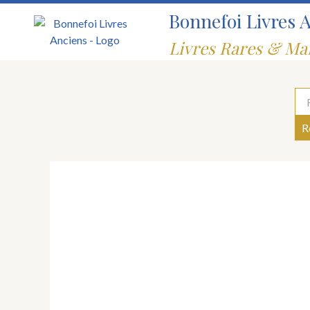
Aller
Bonnefoi Livres 
au
contenu
Livres Rares & Ma