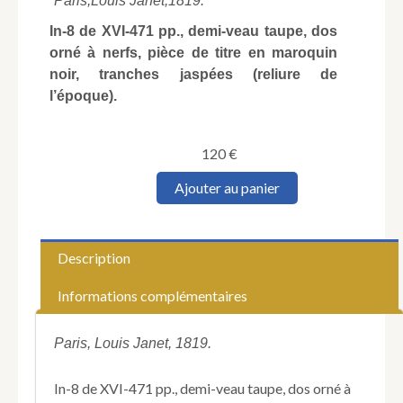
Paris,
Louis Janet,
1819.
In-8 de XVI-471 pp., demi-veau taupe, dos
orné à nerfs, pièce de titre en maroquin
noir, tranches jaspées (reliure de
l’époque).
120
€
quantité
Ajouter au panier
de
SAINT-
REAL
(César
Description
Vichard
de).
Informations complémentaires
Oeuvres
choisies.
Précédées
Paris, Louis Janet, 1819.
d'une
notice
In-8 de XVI-471 pp., demi-veau taupe, dos orné à
sur