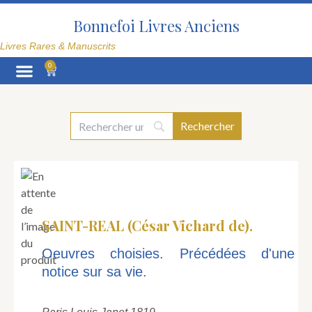
Aller
au
Bonnefoi Livres Anciens
contenu
Livres Rares & Manuscrits
0
Panier
La Librairie
SAINT-REAL (César Vichard de).
Oeuvres choisies. Précédées d'une
notice sur sa vie.