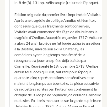
In-8 de (8)-131 pp., vélin souple (reliure de l’époque).
Édition originale du premier livre imprimé de Voltaire.
Après une tragédie de collège Amulius et Numitor,
dont seuls quelques fragments sont conservés,
Voltaire avait commencé dès l’âge de dix-huit ans la
tragédie d’Oedipe. Acceptée en janvier 1717 (Voltaire
a alors 24 ans), la pièce ne fut jouée qu’après un séjour
à la Bastille, suivi de son exil à Chatenay, les
comédiens ayant longtemps manifesté de la
répugnance à jouer une pièce déjà traitée par
Corneille. Représenté le 18 novembre 1718, Oedipe
eut un tel succès qu’il eut, fait rare pour l’époque,
quarante-cinq représentations consécutives et se
maintint longtemps au répertoire. La pièce est suivie
de six Lettres écrites par l’auteur, qui contiennent la
critique de l’Oedipe de Sophocle, de celui de Corneille
et du sien. Ex-libris manuscrits sur la garde supérieure
: Mahée, Bonvigny 1884 ; Arthur Mayer estime et