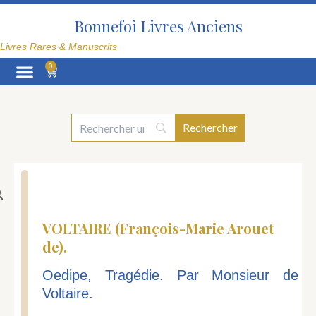
Aller
au
Bonnefoi Livres Anciens
contenu
Livres Rares & Manuscrits
0
Panier
La Librairie
VOLTAIRE (François-Marie Arouet
de).
Oedipe, Tragédie. Par Monsieur de
Voltaire.