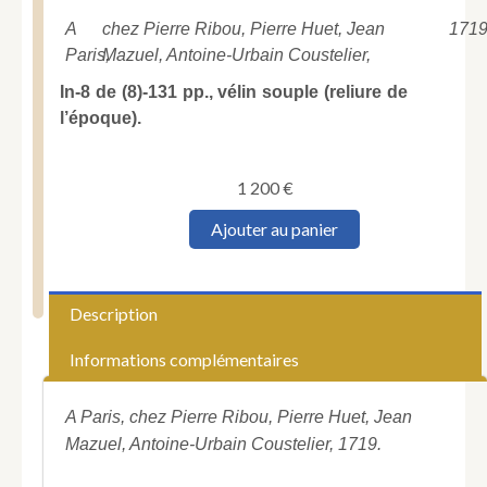
A
chez Pierre Ribou, Pierre Huet, Jean
1719
Paris,
Mazuel, Antoine-Urbain Coustelier,
In-8 de (8)-131 pp., vélin souple (reliure de
l’époque).
1 200
€
quantité
Ajouter au panier
de
VOLTAIRE
(François-
Marie
Description
Arouet
de).
Informations complémentaires
Oedipe,
Tragédie.
Par
A Paris, chez Pierre Ribou, Pierre Huet, Jean
Monsieur
Mazuel, Antoine-Urbain Coustelier, 1719.
de
Voltaire.