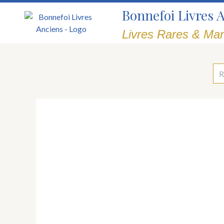
Aller
Bonnefoi Livres 
au
contenu
Livres Rares & Man