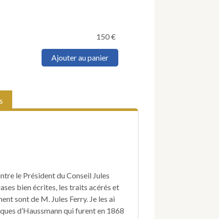
150
€
quantité
Ajouter au panier
de
ÉDOUARD
(Paul).
Nouveaux
s
comptes
fantastiques,
imitation
considérablement
amplifiée
des
"Comptes
fantastiques
ntre le Président du Conseil Jules
d'Haussmann",
ses bien écrites, les traits acérés et
de
ent sont de M. Jules Ferry. Je les ai
M.
Jules
iques d’Haussmann qui furent en 1868