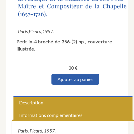
Maître et Compositeur de la Chapelle
(1657-1726).
Paris,
Picard,
1957.
Petit in-4 broché de 356-(2) pp., couverture
illustrée.
30
€
quantité
Ajouter au panier
de
DUFOURCQ
(Norbert).
Notes
Description
et
références
Informations complémentaires
pour
servir
à
Paris, Picard, 1957.