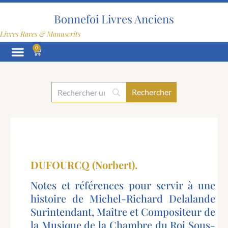
Aller
au
Bonnefoi Livres Anciens
contenu
Livres Rares & Manuscrits
0
Panier
DUFOURCQ (Norbert).
Notes et références pour servir à une
histoire de Michel-Richard Delalande
Surintendant, Maître et Compositeur de
la Musique de la Chambre du Roi Sous-