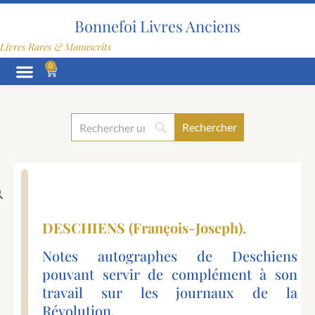
Aller
au
Bonnefoi Livres Anciens
contenu
Livres Rares & Manuscrits
0
Panier
DESCHIENS (François-Joseph).
Notes autographes de Deschiens
pouvant servir de complément à son
travail sur les journaux de la
Révolution.