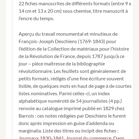
22 fiches manuscrites de différents formats (entre 9 x
complément
14 cm et 13 x 20 cm) sous chemise, titre manuscrit à
à
l’encre du temps.
son
travail
sur
Aperçu du travail monumental et minutieux de
les
François-Joseph Deschiens (1769-1843) pour
journaux
l’édition de la Collection de matériaux pour l’histoire
de
la
de la Révolution de France, depuis 1787 jusqu’à ce
Révolution.
jour – pièce maîtresse de la bibliographie
révolutionnaire. Les feuillets sont généralement de
petits formats, rédigés d’une fine écriture souvent
lisible, de quelques mots en haut de page à de courtes
listes nominatives. Parmi celles-ci, un index
alphabétique numéroté de 54 journalistes (4 pp.)
renvoie au catalogue imprimé publié en 1829 chez
Barrois : ces notes rédigées par Deschiens le furent
donc après impression en guise d’addenda ou
marginalia. Liste des titres ou incipit des fiches :
Journaux 1830-1841, Journal du commerce, Dans