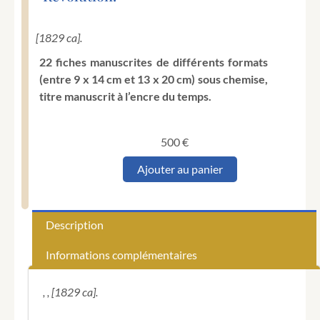
[1829 ca].
22 fiches manuscrites de différents formats
(entre 9 x 14 cm et 13 x 20 cm) sous chemise,
titre manuscrit à l’encre du temps.
500
€
quantité
Ajouter au panier
de
DESCHIENS
(François-
Joseph).
Description
Notes
autographes
Informations complémentaires
de
Deschiens
pouvant
, , [1829 ca].
servir
de