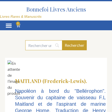
Aller
au
Bonnefoi Livres Anciens
contenu
Livres Rares & Manuscrits
0
Panier
La Librairie
MAITLAND (Frederick-Lewis).
Napoléon à bord du "Bellérophon".
Souvenir du capitaine de vaisseau F.L
Maitland et de l'aspirant de marine
George Home. Traduction de Henry