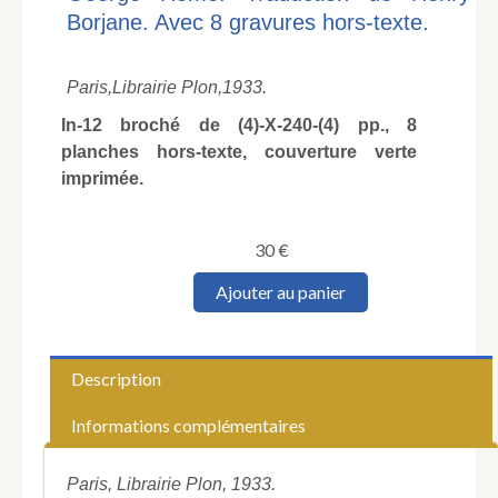
Borjane. Avec 8 gravures hors-texte.
Paris,
Librairie Plon,
1933.
In-12 broché de (4)-X-240-(4) pp., 8
planches hors-texte, couverture verte
imprimée.
30
€
quantité
Ajouter au panier
de
MAITLAND
(Frederick-
Lewis).
Description
Napoléon
à
Informations complémentaires
bord
du
"Bellérophon".
Paris, Librairie Plon, 1933.