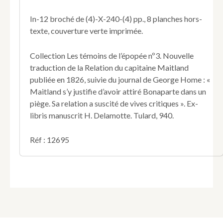
Souvenir
du
In-12 broché de (4)-X-240-(4) pp., 8 planches hors-
capitaine
texte, couverture verte imprimée.
de
vaisseau
F.L
Collection Les témoins de l’épopée nº3. Nouvelle
Maitland
traduction de la Relation du capitaine Maitland
et
publiée en 1826, suivie du journal de George Home : «
de
Maitland s’y justifie d’avoir attiré Bonaparte dans un
l'aspirant
de
piège. Sa relation a suscité de vives critiques ». Ex-
marine
libris manuscrit H. Delamotte. Tulard, 940.
George
Home.
Réf : 12695
Traduction
de
Henry
Borjane.
Avec
8
gravures
hors-
texte.