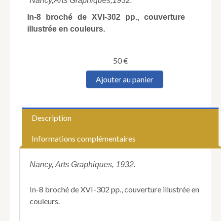
Nancy,
Arts Graphiques,
1932.
In-8 broché de XVI-302 pp., couverture
illustrée en couleurs.
50
€
quantité
Ajouter au panier
de
GARÇOT
(Maurice).
Nancy
Description
la
Ducale.
Informations complémentaires
Ses
jours
sombres.
Nancy, Arts Graphiques, 1932.
Ses
heures
In-8 broché de XVI-302 pp., couverture illustrée en
claires.
couleurs.