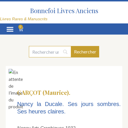
Aller
au
Bonnefoi Livres Anciens
contenu
Livres Rares & Manuscrits
0
Panier
La Librairie
GARÇOT (Maurice).
Nancy la Ducale. Ses jours sombres.
Ses heures claires.