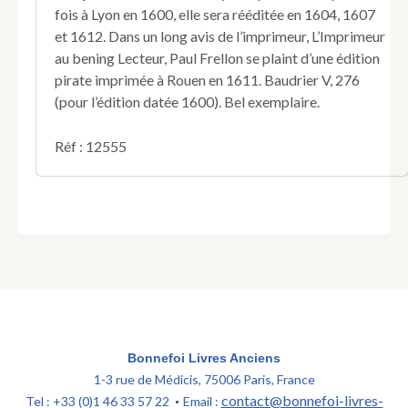
de
fois à Lyon en 1600, elle sera rééditée en 1604, 1607
nouveau,
et 1612. Dans un long avis de l’imprimeur, L’Imprimeur
&
illustrée
au bening Lecteur, Paul Frellon se plaint d’une édition
de
pirate imprimée à Rouen en 1611. Baudrier V, 276
figures.
(pour l’édition datée 1600). Bel exemplaire.
par
L.
Réf : 12555
de
Montlyard.
Bonnefoi Livres Anciens
1-3 rue de Médicis, 75006 Paris, France
contact@bonnefoi-livres-
Tel : +33 (0)1 46 33 57 22
Email :
•