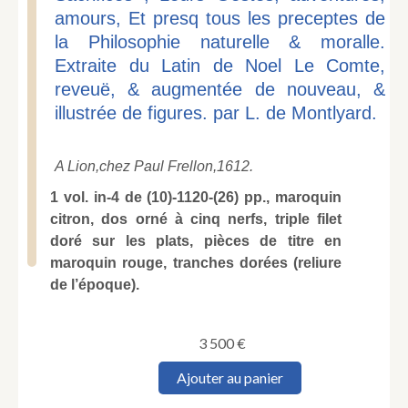
amours, Et presq tous les preceptes de
la Philosophie naturelle & moralle.
Extraite du Latin de Noel Le Comte,
reveuë, & augmentée de nouveau, &
illustrée de figures. par L. de Montlyard.
A Lion,
chez Paul Frellon,
1612.
1 vol. in-4 de (10)-1120-(26) pp., maroquin
citron, dos orné à cinq nerfs, triple filet
doré sur les plats, pièces de titre en
maroquin rouge, tranches dorées (reliure
de l’époque).
3 500
€
quantité
Ajouter au panier
de
CONTI