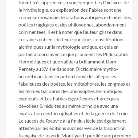
furent très appréciées à son époque. Les Dix livres de
amours,
Et
la Mythologie, ou explication des Fables sont une
presq
immense mosaïque de citations antiques extraites des
tous
poètes tragiques et des philosophes, abondamment
les
commentées. Il est à noter que l’auteur glisse dans
preceptes
certaines entrées du texte quelques considérations
de
la
alchimiques sur la mythologie antique, et cela en
Philosophie
parfait accord avec ce que prônaient les Philosophes
naturelle
Hermétiques et que validera brillamment Dom
&
Pernety au XVIIIe dans son Dictionnaire mytho-
moralle.
hermétique dans lequel on trouve les allégories
Extraite
du
fabuleuses des poètes, les métaphores, les énigmes et
Latin
les termes barbares des philosophes hermétiques
de
expliqués et Les Fables égyptiennes et grecques
Noel
dévoilées & réduites au même principe avec une
Le
explication des hiéroglyphes et de la guerre de Troie.
Comte,
reveuë,
Le succès de l’oeuvre à la fin du siècle est également
&
attesté par les éditions successives de la traduction
augmentée
française de Jean de Montlyard : publiée une première