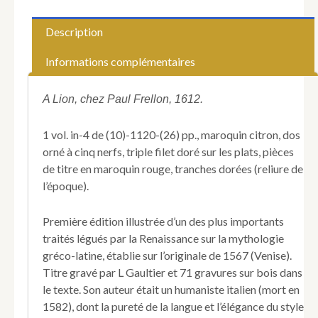
(Natale).
Mythologie
Description
c'est
à
Informations complémentaires
dire,
Explication
des
A Lion, chez Paul Frellon, 1612.
Fables,
contenant
1 vol. in-4 de (10)-1120-(26) pp., maroquin citron, dos
les
orné à cinq nerfs, triple filet doré sur les plats, pièces
Genealogies
de titre en maroquin rouge, tranches dorées (reliure de
des
Dieux,
l’époque).
les
ceremonies
Première édition illustrée d’un des plus importants
de
traités légués par la Renaissance sur la mythologie
leurs
Sacrifices
gréco-latine, établie sur l’originale de 1567 (Venise).
;
Titre gravé par L Gaultier et 71 gravures sur bois dans
Leurs
le texte. Son auteur était un humaniste italien (mort en
Gestes,
1582), dont la pureté de la langue et l’élégance du style
adventures,