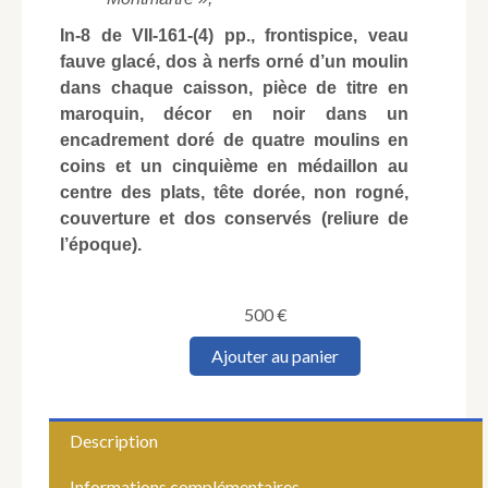
In-8 de VII-161-(4) pp., frontispice, veau
fauve glacé, dos à nerfs orné d’un moulin
dans chaque caisson, pièce de titre en
maroquin, décor en noir dans un
encadrement doré de quatre moulins en
coins et un cinquième en médaillon au
centre des plats, tête dorée, non rogné,
couverture et dos conservés (reliure de
l’époque).
500
€
quantité
Ajouter au panier
de
Guilhermy
(Ferdinand
de).
Description
Montmartre.
Informations complémentaires