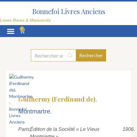
Aller
au
Bonnefoi Livres Anciens
contenu
Livres Rares & Manuscrits
0
Panier
La Librairie
Guilhermy (Ferdinand de).
Montmartre.
Paris,
Édition de la Société « Le Vieux
1906.
Montmartre »,