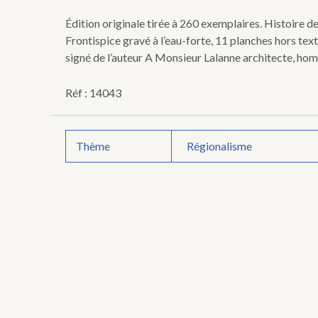
Georges
de
Édition originale tirée à 260 exemplaires. Histoire de
Boscherville
Frontispice gravé à l’eau-forte, 11 planches hors tex
(Seine-
signé de l’auteur A Monsieur Lalanne architecte, ho
Inférieure).
Réf : 14043
Thème
Régionalisme