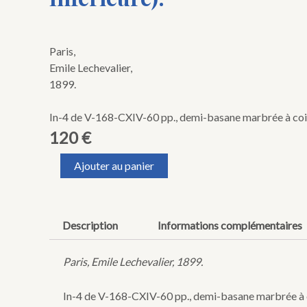
Paris,
Emile Lechevalier,
1899.
In-4 de V-168-CXIV-60 pp., demi-basane marbrée à coins,
120
€
quantité
Ajouter au panier
de
BESNARD
(Albert).
Monographie
Description
Informations complémentaires
de
l'église
et
Paris, Emile Lechevalier, 1899.
de
l'abbaye
In-4 de V-168-CXIV-60 pp., demi-basane marbrée à coi
Saint-