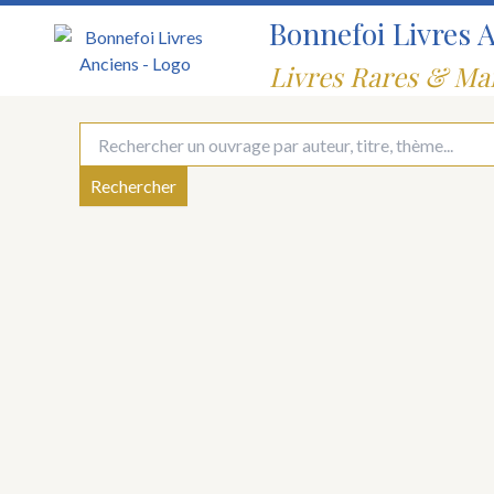
Aller
Bonnefoi Livres 
au
contenu
Livres Rares & Ma